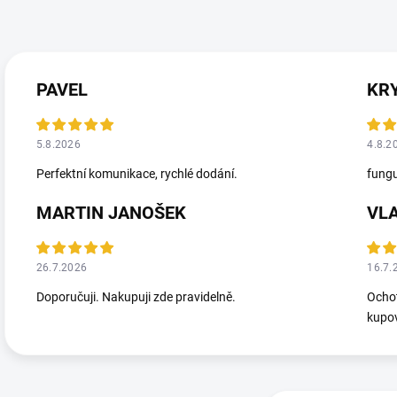
PAVEL
KR
5.8.2026
4.8.2
Perfektní komunikace, rychlé dodání.
fungu
MARTIN JANOŠEK
VL
26.7.2026
16.7.
Doporučuji. Nakupuji zde pravidelně.
Ochot
kupov