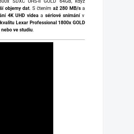
1800x SDXC UHS-II GOLD 64GB, když
ší objemy dat
. S čtením
až 280 MB/s
a
vání 4K UHD videa
a
sériové snímání
v
kvalitu Lexar Professional 1800x GOLD
 nebo ve studiu
.