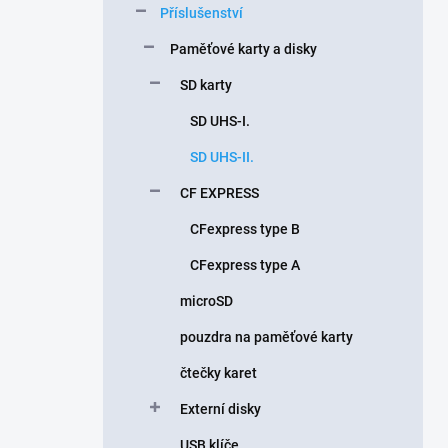
Příslušenství
í
p
Paměťové karty a disky
a
n
SD karty
e
SD UHS-I.
l
SD UHS-II.
CF EXPRESS
CFexpress type B
CFexpress type A
microSD
pouzdra na paměťové karty
čtečky karet
Externí disky
USB klíče