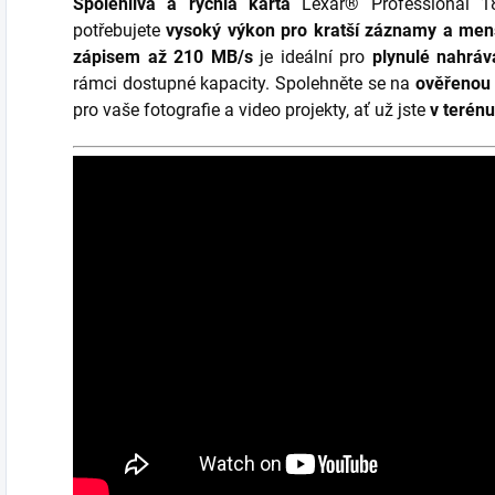
Spolehlivá a rychlá karta
Lexar® Professional 
potřebujete
vysoký výkon pro kratší záznamy a men
zápisem až 210 MB/s
je ideální pro
plynulé nahrá
rámci dostupné kapacity. Spolehněte se na
ověřenou 
pro vaše fotografie a video projekty, ať už jste
v terénu