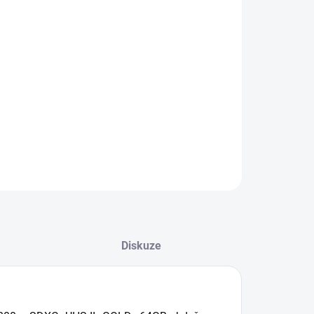
NOSTI DORUČENÍ
−
+
Přidat do košíku
ILNÍ INFORMACE
ZEPTAT SE
HLÍDAT
Diskuze