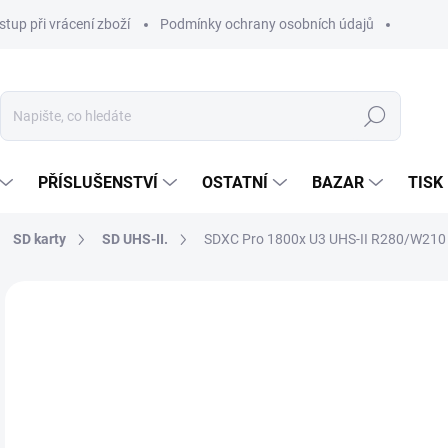
stup při vrácení zboží
Podmínky ochrany osobních údajů
Hledat
PŘÍSLUŠENSTVÍ
OSTATNÍ
BAZAR
TISK
SD karty
SD UHS-II.
SDXC Pro 1800x U3 UHS-II R280/W210
4 7
2 1
Měr
SK
cena
MŮŽ
DO:
7.8.