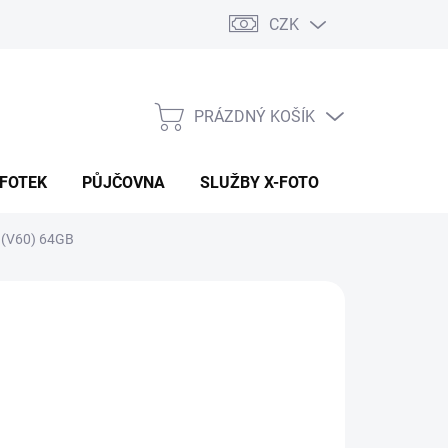
CZK
PRÁZDNÝ KOŠÍK
NÁKUPNÍ
KOŠÍK
 FOTEK
PŮJČOVNA
SLUŽBY X-FOTO
KONTAKTY
 (V60) 64GB
2 590 Kč
90 Kč
41 Kč bez DPH
ná
LADEM NA PRODEJNĚ
:
EME DORUČIT
2026