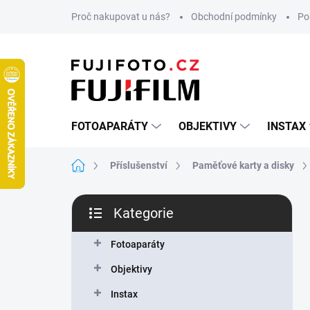
Přejít
Proč nakupovat u nás?
Obchodní podmínky
Po
na
obsah
FOTOAPARÁTY
OBJEKTIVY
INSTAX
Domů
Příslušenství
Paměťové karty a disky
P
Kategorie
o
Přeskočit
s
kategorie
t
Fotoaparáty
r
Objektivy
a
n
Instax
n