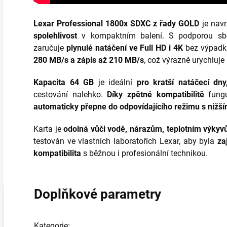
Lexar Professional 1800x SDXC z řady GOLD
je navr
spolehlivost
v kompaktním balení. S podporou sb
zaručuje
plynulé natáčení ve Full HD i 4K
bez výpadků
280 MB/s a zápis až 210 MB/s
, což výrazně urychluje
Kapacita 64 GB
je ideální
pro kratší natáčecí dn
cestování nalehko.
Díky zpětné kompatibilitě
fungu
automaticky přepne do odpovídajícího režimu s nižší
Karta je
odolná vůči vodě, nárazům, teplotním výky
testován ve vlastních laboratořích Lexar, aby byla
za
kompatibilita
s běžnou i profesionální technikou.
Doplňkové parametry
Kategorie
: