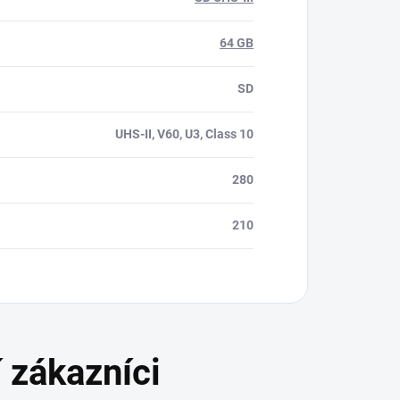
64 GB
SD
UHS-II, V60, U3, Class 10
280
210