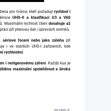
žena pro tvůrce, kteří požadují
rychlost i
ěrnice
UHS-II a klasifikací U3 a V60
. Maximální rychlost čtení
dosahuje až
 práci při přenosu dat i úpravách snímků.
y, sériové focení nebo jako záloha
při
je i ve starších UHS-I zařízeních, kde
mi rychlostmi
.
vům i rentgenovému záření
. Každý kus je
jištěna maximální spolehlivost a široká
SD UHS-II.