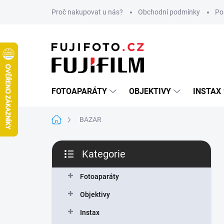
Přejít
Proč nakupovat u nás?
Obchodní podmínky
Po
na
obsah
FOTOAPARÁTY
OBJEKTIVY
INSTAX
Domů
BAZAR
P
Kategorie
o
Přeskočit
s
kategorie
t
Fotoaparáty
r
Objektivy
a
n
Instax
n