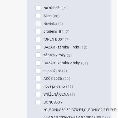
Na skladě
71
Akce
80
Novinka
0
prodejní HIT
2
"OPEN BOX"
7
BAZAR - záruka 1 rok!
13
záruka 2 roky
3
BAZAR - záruka 2 roky
51
nepoužito!
2
AKCE 2026
22
nově přidáno
21
SNÍŽENÁ CENA
5
BONUS50 ?
*G_BONUS50:50:CZK:F:f,G_BONUS2:2:EUR:F:f
04-15:13,2026-12-31-15:12!D48!S3:2
4