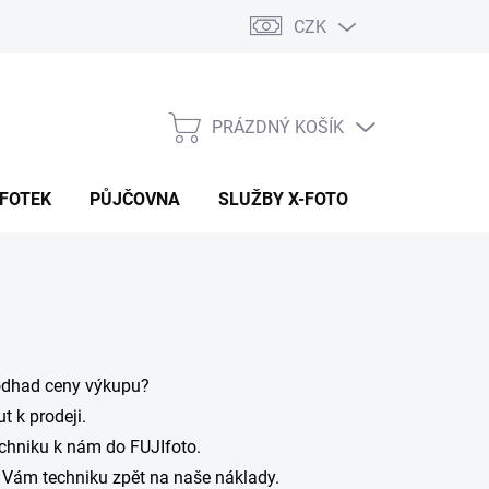
CZK
PRÁZDNÝ KOŠÍK
NÁKUPNÍ
KOŠÍK
 FOTEK
PŮJČOVNA
SLUŽBY X-FOTO
KONTAKTY
odhad ceny výkupu?
 k prodeji.
echniku k nám do FUJIfoto.
 Vám techniku zpět na naše náklady.