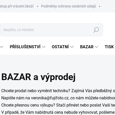
stup při vrácení zboží
Podmínky ochrany osobních údajů
Hledat
PŘÍSLUŠENSTVÍ
OSTATNÍ
BAZAR
TISK
BAZAR a výprodej
Chcete prodat nebo vyměnit techniku? Zajímá Vás předběžný 
Napište nám na veronika@fujifoto.cz, co nám můžete nabídnout
Chcete přesnou cenu výkupu? Stačí přinést nebo poslat Vaší t
V případě, že Vám nabídnutá cena nebude vyhovovat, pošleme