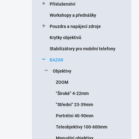
Příslušenství
í
p
Workshopy a přednášky
a
n
Pouzdra a napájecí zdroje
e
Krytky objektivů
l
Stabilizátory pro mobilní telefony
BAZAR
Objektivy
ZOOM
"Široké" 4-22mm
"Střední" 23-39mm
Portrétní 40-90mm
Teleobjektivy 100-600mm
Manuální objektivy