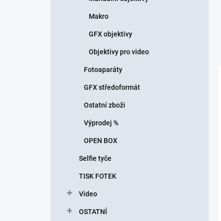
Makro
GFX objektivy
Objektivy pro video
Fotoaparáty
GFX středoformát
Ostatní zboži
Výprodej %
OPEN BOX
Selfie tyče
TISK FOTEK
Video
OSTATNÍ