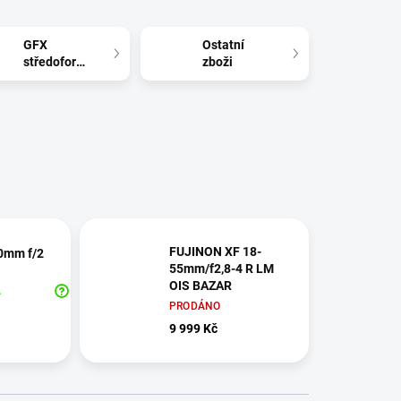
GFX
Ostatní
středoformát
zboži
FUJINON XF 18-
0mm f/2
55mm/f2,8-4 R LM
OIS BAZAR
A
PRODÁNO
9 999 Kč