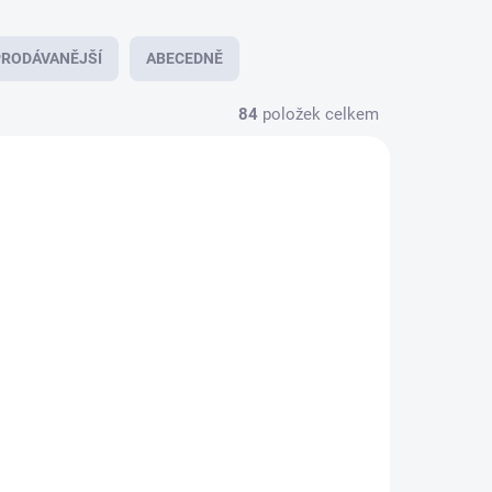
RODÁVANĚJŠÍ
ABECEDNĚ
84
položek celkem
AKCE 2026
RODEJNĚ
SKLADEM NA PRODEJNĚ
-45mm
Velbon EX-447 s
držákem pro
smartphone