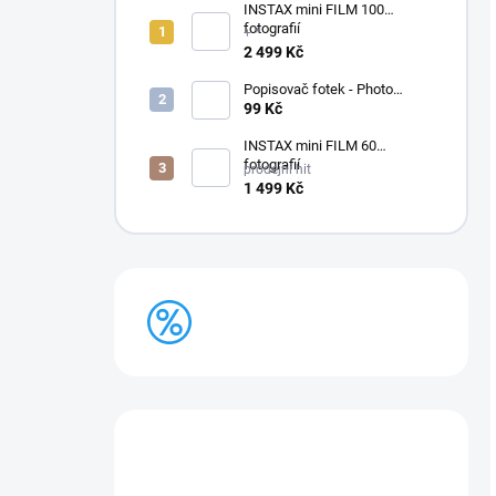
INSTAX mini FILM 100
fotografií
+ *
2 499 Kč
Popisovač fotek - Photo
Signature (made in Japan)
99 Kč
INSTAX mini FILM 60
fotografií
prodejní hit
1 499 Kč
BAZAR
Máte otázku?