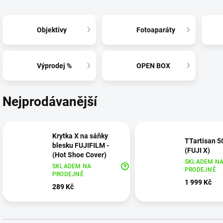
Objektivy
Fotoaparáty
Výprodej %
OPEN BOX
Nejprodávanější
Krytka X na sáňky
TTartisan 5
blesku FUJIFILM -
(FUJI X)
(Hot Shoe Cover)
SKLADEM N
SKLADEM NA
PRODEJNĚ
PRODEJNĚ
1 999 Kč
289 Kč