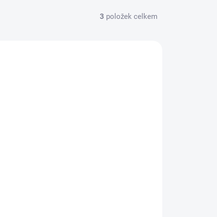
3
položek celkem
NA DOTAZ
Sluneční clona SquareHood pro XF