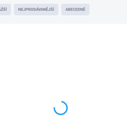
ŽŠÍ
NEJPRODÁVANĚJŠÍ
ABECEDNĚ
NOVINKA
SKLADEM NA PRODEJNĚ
Palcový grip pro X-PRO3