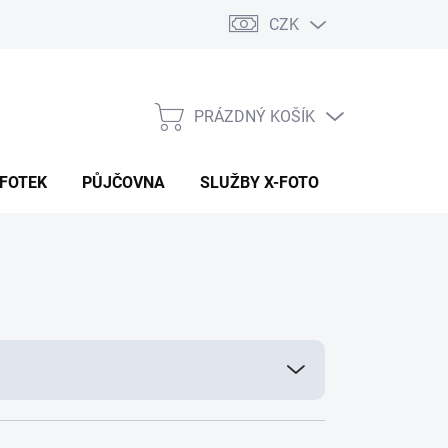
CZK
PRÁZDNÝ KOŠÍK
NÁKUPNÍ
KOŠÍK
 FOTEK
PŮJČOVNA
SLUŽBY X-FOTO
KONTAKTY