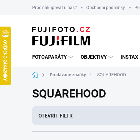
Přejít
Proč nakupovat u nás?
Obchodní podmínky
Po
na
obsah
FOTOAPARÁTY
OBJEKTIVY
INSTAX
Domů
Prodávané značky
SQUAREHOOD
SQUAREHOOD
OTEVŘÍT FILTR