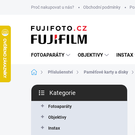
Přejít
Proč nakupovat u nás?
Obchodní podmínky
Po
na
obsah
FOTOAPARÁTY
OBJEKTIVY
INSTAX
Domů
Příslušenství
Paměťové karty a disky
P
Kategorie
o
Přeskočit
s
kategorie
t
Fotoaparáty
r
Objektivy
a
n
Instax
n