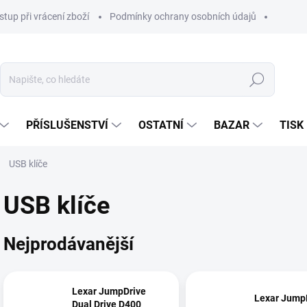
stup při vrácení zboží
Podmínky ochrany osobních údajů
Hledat
PŘÍSLUŠENSTVÍ
OSTATNÍ
BAZAR
TISK
USB klíče
USB klíče
Nejprodávanější
Lexar JumpDrive
Lexar Jump
Dual Drive D400