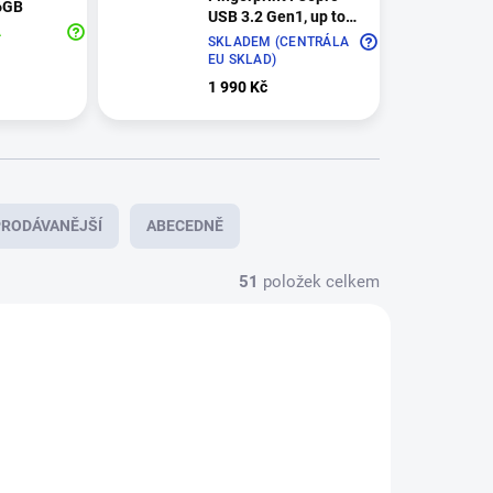
6GB
USB 3.2 Gen1, up to
A
R300/W350, 256GB
SKLADEM (CENTRÁLA
EU SKLAD)
1 990 Kč
RODÁVANĚJŠÍ
ABECEDNĚ
51
položek celkem
AKCE 2026