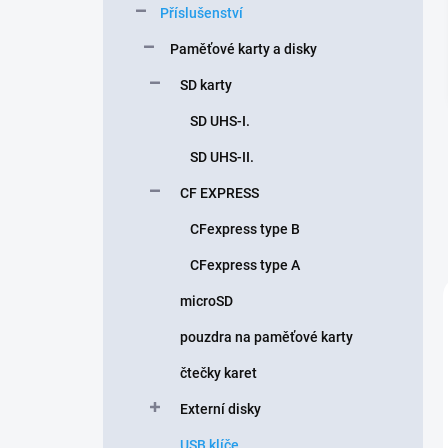
Příslušenství
í
p
Paměťové karty a disky
a
n
SD karty
e
SD UHS-I.
l
SD UHS-II.
CF EXPRESS
CFexpress type B
CFexpress type A
microSD
pouzdra na paměťové karty
čtečky karet
Externí disky
USB klíče