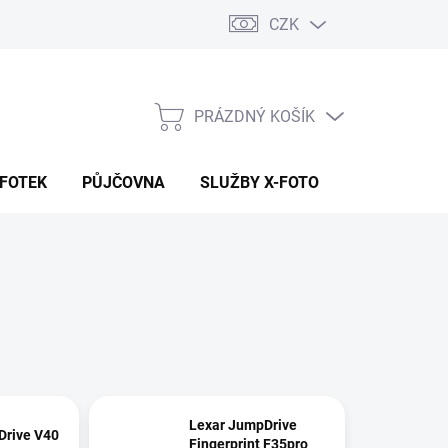
CZK
PRÁZDNÝ KOŠÍK
NÁKUPNÍ
KOŠÍK
 FOTEK
PŮJČOVNA
SLUŽBY X-FOTO
KONTAKTY
Lexar JumpDrive
Drive V40
Fingerprint F35pro