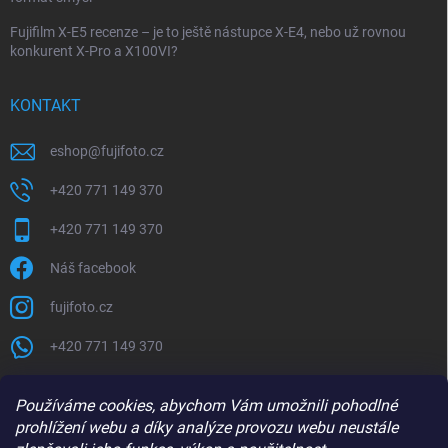
Fujifilm X-E5 recenze – je to ještě nástupce X-E4, nebo už rovnou
konkurent X-Pro a X100VI?
KONTAKT
eshop
@
fujifoto.cz
+420 771 149 370
+420 771 149 370
Náš facebook
fujifoto.cz
+420 771 149 370
PŘIJÍMÁME ONLINE PLATBY
Používáme cookies, abychom Vám umožnili pohodlné
prohlížení webu a díky analýze provozu webu neustále