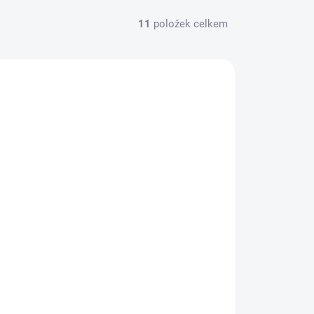
11
položek celkem
NA DOTAZ
Tamron 150-500mm F/5-6.7 Di III VC
VXD (FUJI X)