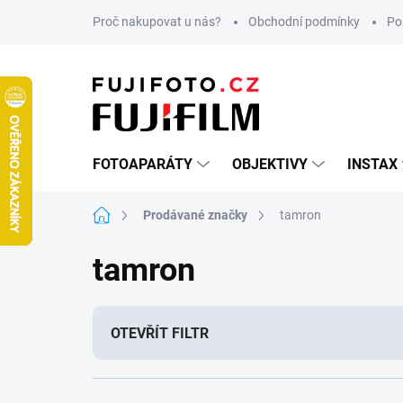
Přejít
Proč nakupovat u nás?
Obchodní podmínky
Po
na
obsah
FOTOAPARÁTY
OBJEKTIVY
INSTAX
Domů
Prodávané značky
tamron
tamron
OTEVŘÍT FILTR