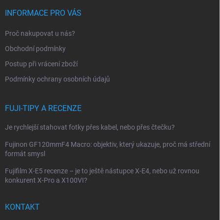
p
í
INFORMACE PRO VÁS
p
a
r
t
Proč nakupovat u nás?
v
í
k
Obchodní podmínky
y
Postup při vrácení zboží
v
ý
Podmínky ochrany osobních údajů
p
i
s
FUJI-TIPY A RECENZE
u
Je rychlejší stahovat fotky přes kabel, nebo přes čtečku?
Fujinon GF120mmF4 Macro: objektiv, který ukazuje, proč má střední
formát smysl
Fujifilm X-E5 recenze – je to ještě nástupce X-E4, nebo už rovnou
konkurent X-Pro a X100VI?
KONTAKT