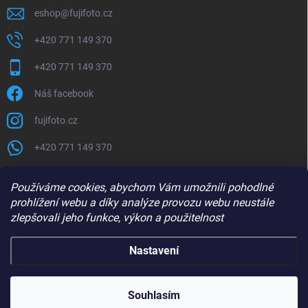
eshop
@
fujifoto.cz
+420 771 149 370
+420 771 149 370
Náš facebook
fujifoto.cz
+420 771 149 370
PŘIJÍMÁME ONLINE PLATBY
Používáme cookies, abychom Vám umožnili pohodlné
prohlížení webu a díky analýze provozu webu neustále
zlepšovali jeho funkce, výkon a použitelnost
Nastavení
Copyright 2026
FUJIFOTO.CZ
. Všechna práva vyhrazena.
Souhlasím