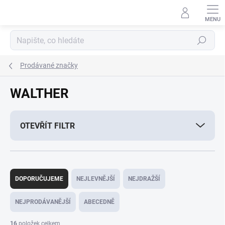
Přejít
na
obsah
Hledat
Prodávané značky
WALTHER
OTEVŘÍT FILTR
Ř
a
DOPORUČUJEME
NEJLEVNĚJŠÍ
NEJDRAŽŠÍ
z
e
NEJPRODÁVANĚJŠÍ
ABECEDNĚ
n
í
16
položek celkem