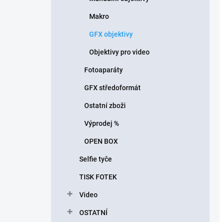
Makro
GFX objektivy
Objektivy pro video
Fotoaparáty
GFX středoformát
Ostatní zboži
Výprodej %
OPEN BOX
Selfie tyče
TISK FOTEK
Video
OSTATNÍ