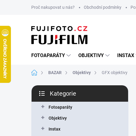
Přejít
Proč nakupovat u nás?
Obchodní podmínky
Po
na
obsah
FOTOAPARÁTY
OBJEKTIVY
INSTAX
Domů
BAZAR
Objektivy
GFX objektivy
P
Kategorie
o
Přeskočit
s
kategorie
t
Fotoaparáty
r
Objektivy
a
n
Instax
n