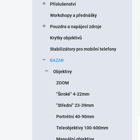
Příslušenství
í
p
Workshopy a přednášky
a
n
Pouzdra a napájecí zdroje
e
Krytky objektivů
l
Stabilizátory pro mobilní telefony
BAZAR
Objektivy
ZOOM
"Široké" 4-22mm
"Střední" 23-39mm
Portrétní 40-90mm
Teleobjektivy 100-600mm
Manuální objektivy