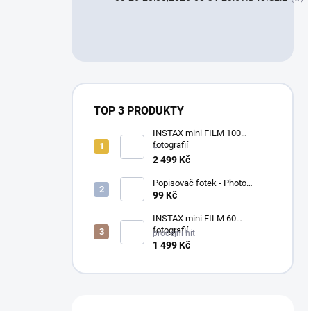
TOP 3 PRODUKTY
INSTAX mini FILM 100
fotografií
+ *
2 499 Kč
Popisovač fotek - Photo
Signature (made in Japan)
99 Kč
INSTAX mini FILM 60
fotografií
prodejní hit
1 499 Kč