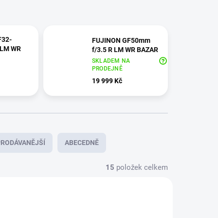
F32-
FUJINON GF50mm
 LM WR
f/3.5 R LM WR BAZAR
SKLADEM NA
PRODEJNĚ
19 999 Kč
RODÁVANĚJŠÍ
ABECEDNĚ
15
položek celkem
AKCE 2026