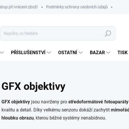
stup při vrácení zboží
Podmínky ochrany osobních údajů
Hledat
PŘÍSLUŠENSTVÍ
OSTATNÍ
BAZAR
TISK
GFX objektivy
GFX objektivy
jsou navrženy pro
středoformátové fotoaparáty 
kvalitu a detail. Díky velkému senzoru dokáží zachytit
mimořád
hloubku obrazu
, kterou běžné systémy nenabídnou.