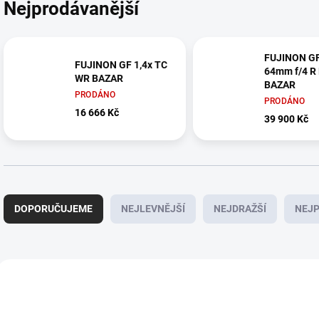
Nejprodávanější
FUJINON G
FUJINON GF 1,4x TC
64mm f/4 R
WR BAZAR
BAZAR
PRODÁNO
PRODÁNO
16 666 Kč
39 900 Kč
Ř
a
DOPORUČUJEME
NEJLEVNĚJŠÍ
NEJDRAŽŠÍ
NEJP
z
e
n
í
V
p
ý
BAZAR - ZÁRUKA 2
BAZAR - ZÁRUKA 2
ROKY
ROKY
r
p
o
i
AKCE 2026
AKCE 2026