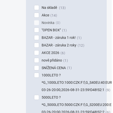
Na skladě
13
Akce
14
Novinka
0
"OPEN BOX"
1
BAZAR - záruka 1 rok!
1
BAZAR - záruka 2 roky
12
AKCE 2026
6
nově přidáno
1
SNÍŽENÁ CENA
1
1000LETO ?
*G_1000LETO:1000:CZK:F:f,G_S40EU:40:EUR:F
03-26-20:00,2026-08-31-23:59!D48!S2:1
9
5000LETO ?
*G_5000LETO:5000:CZK:F:f,G_S200EU:200:EU
03-26-20:00,2026-08-31-23:59!D48!S2:2
6