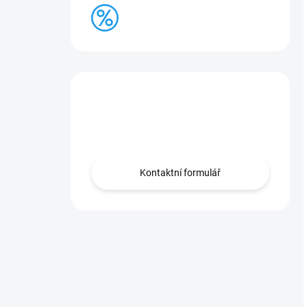
BAZAR
Máte otázku?
Obraťte se na nás.
Kontaktní formulář