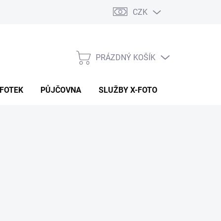
CZK
PRÁZDNÝ KOŠÍK
NÁKUPNÍ
KOŠÍK
 FOTEK
PŮJČOVNA
SLUŽBY X-FOTO
KONTAKTY