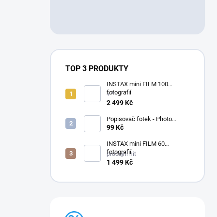
TOP 3 PRODUKTY
INSTAX mini FILM 100
fotografií
+ *
2 499 Kč
Popisovač fotek - Photo
Signature (made in Japan)
99 Kč
INSTAX mini FILM 60
fotografií
prodejní hit
1 499 Kč