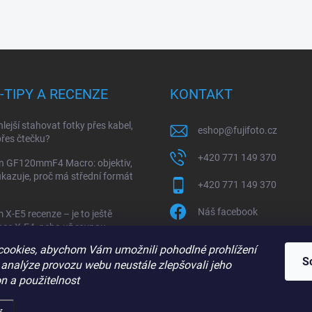
I-TIPY A RECENZE
KONTAKT
hlejší stahovat fotky přes kabel,
eshop
@
fujifoto.cz
řes čtečku?
+420 771 149 370
on GF120mmF4 Macro: objektiv,
ukazuje, proč má střední formát
+420 771 149 370
Náš facebook
m X-E5 recenze – je to ještě
ce X-E4, nebo už rovnou
fujifoto.cz
ent X-Pro a X100VI?
ookies, abychom Vám umožnili pohodlné prohlížení
S
 analýze provozu webu neustále zlepšovali jeho
+420 771 149 370
n a použitelnost