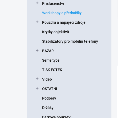
Příslušenství
í
p
Workshopy a přednášky
a
n
Pouzdra a napájecí zdroje
e
Krytky objektivů
l
Stabilizátory pro mobilní telefony
BAZAR
Selfie tyče
TISK FOTEK
Video
OSTATNÍ
Podpery
Držáky
Dárkové poukazy