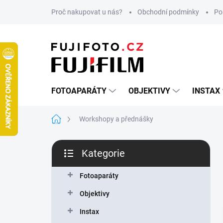
Přejít
Proč nakupovat u nás?
Obchodní podmínky
Po
na
obsah
FOTOAPARÁTY
OBJEKTIVY
INSTAX
Domů
Workshopy a přednášky
P
Kategorie
o
Přeskočit
s
kategorie
t
Fotoaparáty
r
Objektivy
a
n
Instax
n