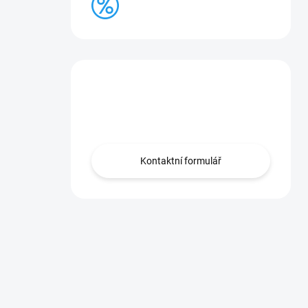
BAZAR
Máte otázku?
Obraťte se na nás.
Kontaktní formulář