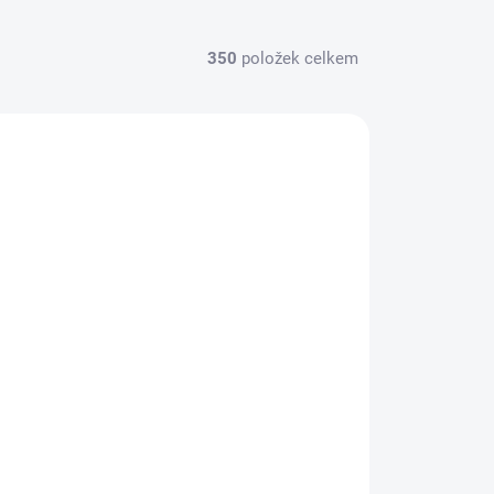
350
položek celkem
ODEJNÍ HIT
CE 2026
SKLADEM NA PRODEJNĚ
INSTAX mini FILM 60 fotografií