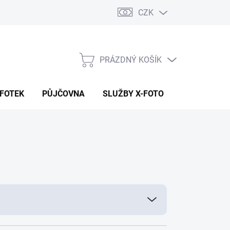
CZK
PRÁZDNÝ KOŠÍK
NÁKUPNÍ
KOŠÍK
 FOTEK
PŮJČOVNA
SLUŽBY X-FOTO
KONTAKTY