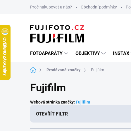
Přejít
Proč nakupovat u nás?
Obchodní podmínky
Po
na
obsah
FOTOAPARÁTY
OBJEKTIVY
INSTAX
Domů
Prodávané značky
Fujifilm
Fujifilm
Webová stránka značky:
Fujifilm
OTEVŘÍT FILTR