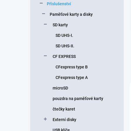
Příslušenství
í
p
Paměťové karty a disky
a
n
SD karty
e
SD UHS-I.
l
SD UHS-II.
CF EXPRESS
CFexpress type B
CFexpress type A
microSD
pouzdra na paměťové karty
čtečky karet
Externí disky
USB klíče