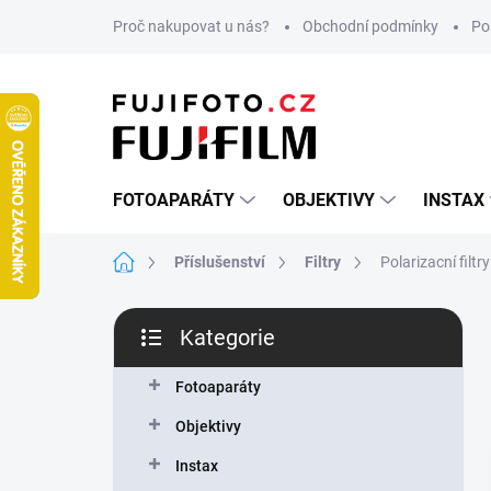
Přejít
Proč nakupovat u nás?
Obchodní podmínky
Po
na
obsah
FOTOAPARÁTY
OBJEKTIVY
INSTAX
Domů
Příslušenství
Filtry
Polarizacní filtry
P
Kategorie
o
Přeskočit
s
kategorie
t
Fotoaparáty
r
Objektivy
a
n
Instax
n