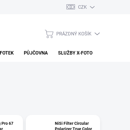
CZK
PRÁZDNÝ KOŠÍK
NÁKUPNÍ
KOŠÍK
 FOTEK
PŮJČOVNA
SLUŽBY X-FOTO
KONTAKTY
 Pro 67
NiSi Filter Circular
ar
Polarizer True Color