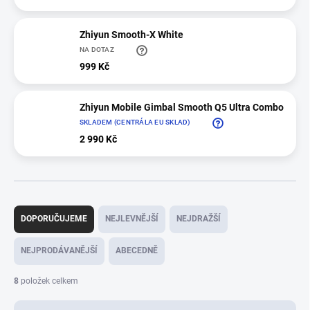
Zhiyun Smooth-X White
NA DOTAZ
999 Kč
Zhiyun Mobile Gimbal Smooth Q5 Ultra Combo
SKLADEM (CENTRÁLA EU SKLAD)
2 990 Kč
Ř
a
DOPORUČUJEME
NEJLEVNĚJŠÍ
NEJDRAŽŠÍ
z
e
NEJPRODÁVANĚJŠÍ
ABECEDNĚ
n
í
8
položek celkem
p
r