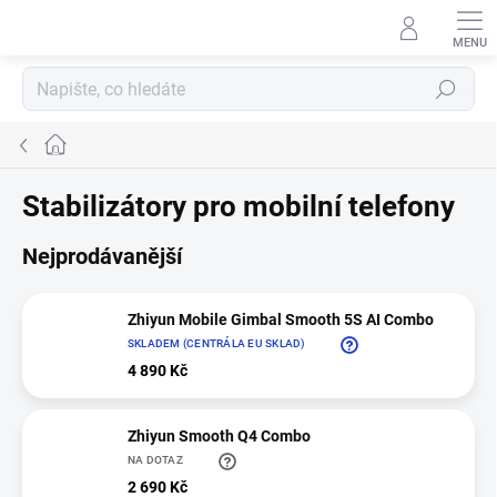
Přejít
na
obsah
Hledat
Domů
Stabilizátory pro mobilní telefony
Nejprodávanější
Zhiyun Mobile Gimbal Smooth 5S AI Combo
SKLADEM (CENTRÁLA EU SKLAD)
4 890 Kč
Zhiyun Smooth Q4 Combo
NA DOTAZ
2 690 Kč