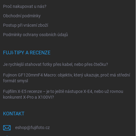
r
t
Proč nakupovat u nás?
v
í
k
Obchodní podmínky
y
Postup při vrácení zboží
v
ý
Podmínky ochrany osobních údajů
p
i
s
FUJI-TIPY A RECENZE
u
Je rychlejší stahovat fotky přes kabel, nebo přes čtečku?
Fujinon GF120mmF4 Macro: objektiv, který ukazuje, proč má střední
formát smysl
Fujifilm X-E5 recenze – je to ještě nástupce X-E4, nebo už rovnou
konkurent X-Pro a X100VI?
KONTAKT
eshop
@
fujifoto.cz