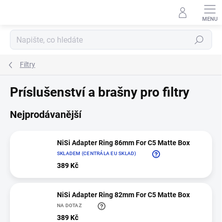
Přejít
na
obsah
Hledat
Filtry
Príslušenství a brašny pro filtry
Nejprodávanější
NiSi Adapter Ring 86mm For C5 Matte Box
SKLADEM (CENTRÁLA EU SKLAD)
389 Kč
NiSi Adapter Ring 82mm For C5 Matte Box
NA DOTAZ
389 Kč