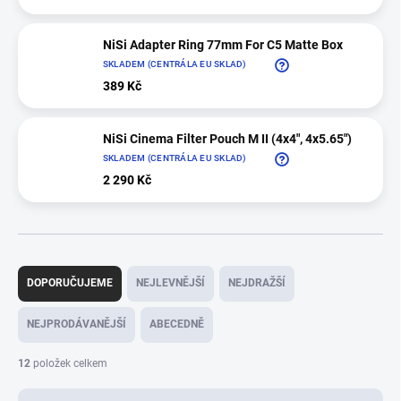
NiSi Adapter Ring 77mm For C5 Matte Box
SKLADEM (CENTRÁLA EU SKLAD)
389 Kč
NiSi Cinema Filter Pouch M II (4x4", 4x5.65")
SKLADEM (CENTRÁLA EU SKLAD)
2 290 Kč
Ř
a
DOPORUČUJEME
NEJLEVNĚJŠÍ
NEJDRAŽŠÍ
z
e
NEJPRODÁVANĚJŠÍ
ABECEDNĚ
n
í
12
položek celkem
p
r