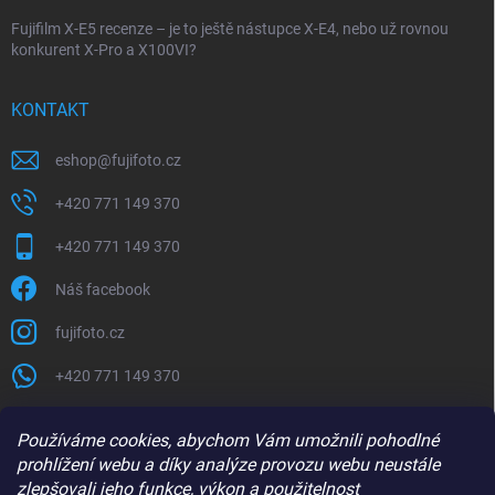
Fujifilm X-E5 recenze – je to ještě nástupce X-E4, nebo už rovnou
konkurent X-Pro a X100VI?
KONTAKT
eshop
@
fujifoto.cz
+420 771 149 370
+420 771 149 370
Náš facebook
fujifoto.cz
+420 771 149 370
PŘIJÍMÁME ONLINE PLATBY
Používáme cookies, abychom Vám umožnili pohodlné
prohlížení webu a díky analýze provozu webu neustále
zlepšovali jeho funkce, výkon a použitelnost