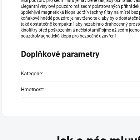
NiSi pouzdro pro sedm filtrů je navržené tak, aby ochránilo va
Elegantní vinylové pouzdro má sedm polstrovaných přihrádek a
Spolehlivá magnetická klopa udrží všechny filtry na místě be
koňakově hnědé pouzdro je navrženo tak, aby bylo dostatečně o
také dostatečně kompaktní, aby nezabíralo drahocenný prostor.
kinofiltry před poškozením a nečistotamiPojme až sedm jednotl
pouzdroMagnetická klopa pro bezpečné uzavření
Doplňkové parametry
Kategorie
:
Hmotnost
: