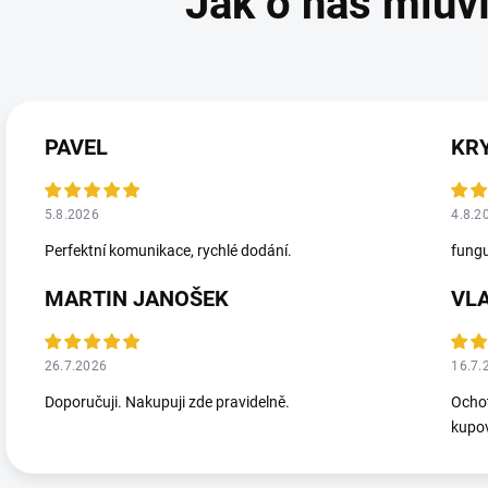
PAVEL
KR
5.8.2026
4.8.2
Perfektní komunikace, rychlé dodání.
fungu
MARTIN JANOŠEK
VL
26.7.2026
16.7.
Doporučuji. Nakupuji zde pravidelně.
Ochot
kupov