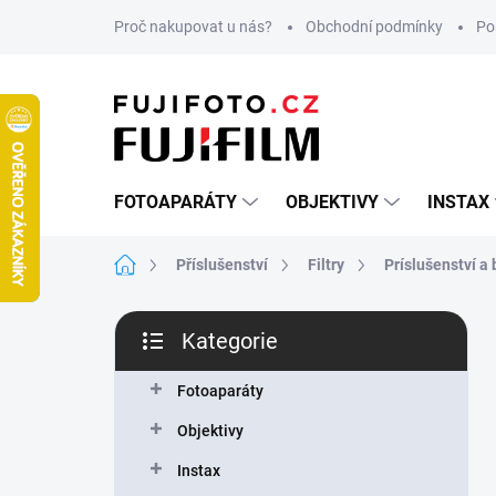
Přejít
Proč nakupovat u nás?
Obchodní podmínky
Po
na
obsah
FOTOAPARÁTY
OBJEKTIVY
INSTAX
Domů
Příslušenství
Filtry
Príslušenství a 
P
Kategorie
o
Přeskočit
s
kategorie
t
Fotoaparáty
r
Objektivy
a
n
Instax
n