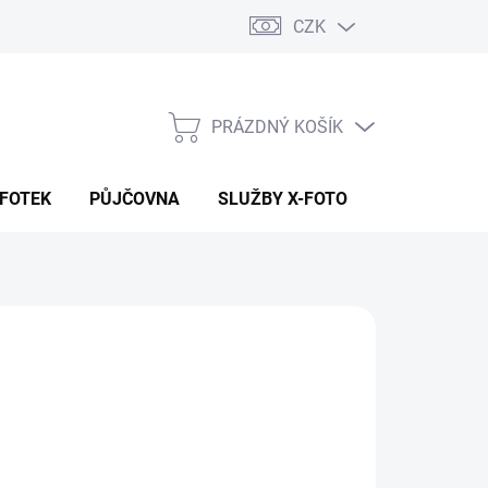
CZK
PRÁZDNÝ KOŠÍK
NÁKUPNÍ
KOŠÍK
 FOTEK
PŮJČOVNA
SLUŽBY X-FOTO
KONTAKTY
190 Kč
10 Kč bez DPH
ná
ADEM (CENTRÁLA EU SKLAD)
:
EME DORUČIT
8.2026