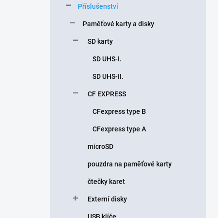
Příslušenství
í
p
Paměťové karty a disky
a
n
SD karty
e
SD UHS-I.
l
SD UHS-II.
CF EXPRESS
CFexpress type B
CFexpress type A
microSD
pouzdra na paměťové karty
čtečky karet
Externí disky
USB klíče