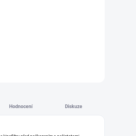
NOSTI DORUČENÍ
−
+
Přidat do košíku
ILNÍ INFORMACE
ZEPTAT SE
HLÍDAT
Hodnocení
Diskuze