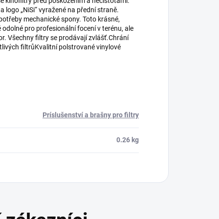
še kinofiltry před poškozením a nečistotami.
 logo „NiSi“ vyražené na přední straně.
z potřeby mechanické spony. Toto krásné,
dolné pro profesionální focení v terénu, ale
 Všechny filtry se prodávají zvlášť.Chrání
ivých filtrůKvalitní polstrované vinylové
Príslušenství a brašny pro filtry
0.26 kg