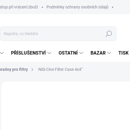
stup při vrácení zboží
Podmínky ochrany osobních údajů
Hledat
PŘÍSLUŠENSTVÍ
OSTATNÍ
BAZAR
TISK
brašny pro filtry
NiSi Cine Filter Case 4x4"
2 
1 8
Měr
SKL
cena
MŮŽ
DO:
13.