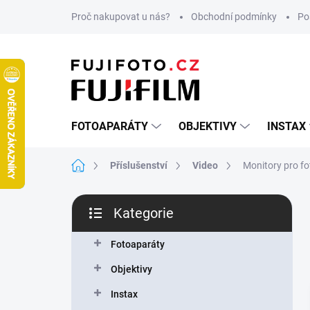
Přejít
Proč nakupovat u nás?
Obchodní podmínky
Po
na
obsah
FOTOAPARÁTY
OBJEKTIVY
INSTAX
Domů
Příslušenství
Video
Monitory pro f
P
Kategorie
o
Přeskočit
s
kategorie
t
Fotoaparáty
r
Objektivy
a
n
Instax
n