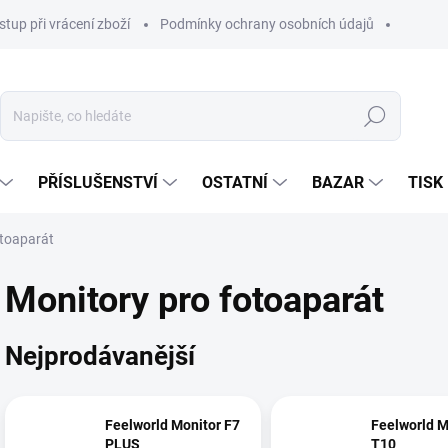
stup při vrácení zboží
Podmínky ochrany osobních údajů
Hledat
PŘÍSLUŠENSTVÍ
OSTATNÍ
BAZAR
TISK
otoaparát
Monitory pro fotoaparát
Nejprodávanější
Feelworld Monitor F7
Feelworld M
PLUS
T10