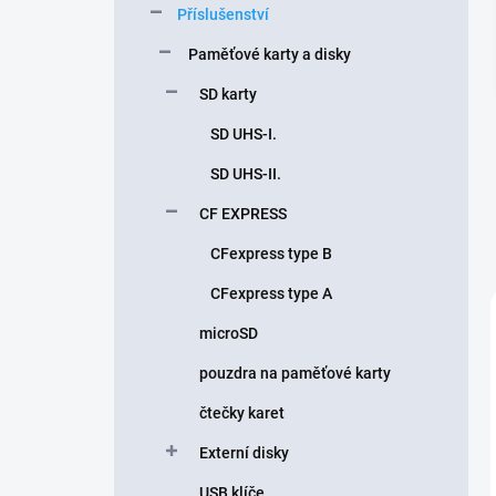
Příslušenství
í
p
Paměťové karty a disky
a
n
SD karty
e
SD UHS-I.
l
SD UHS-II.
CF EXPRESS
CFexpress type B
CFexpress type A
microSD
pouzdra na paměťové karty
čtečky karet
Externí disky
USB klíče