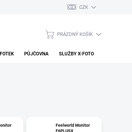
CZK
PRÁZDNÝ KOŠÍK
NÁKUPNÍ
KOŠÍK
 FOTEK
PŮJČOVNA
SLUŽBY X-FOTO
KONTAKTY
onitor
Feelworld Monitor
F6PLUSX