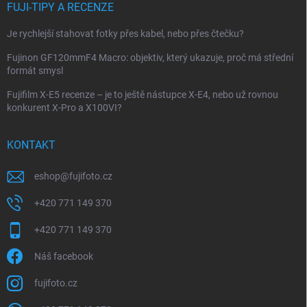
FUJI-TIPY A RECENZE
u
Je rychlejší stahovat fotky přes kabel, nebo přes čtečku?
Fujinon GF120mmF4 Macro: objektiv, který ukazuje, proč má střední
formát smysl
Fujifilm X-E5 recenze – je to ještě nástupce X-E4, nebo už rovnou
konkurent X-Pro a X100VI?
KONTAKT
eshop
@
fujifoto.cz
+420 771 149 370
+420 771 149 370
Náš facebook
fujifoto.cz