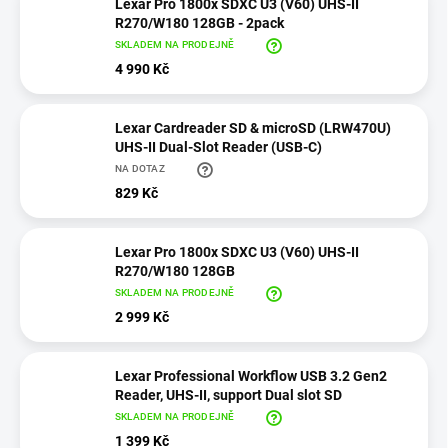
Lexar Pro 1800x SDXC U3 (V60) UHS-II
R270/W180 128GB - 2pack
SKLADEM NA PRODEJNĚ
4 990 Kč
Lexar Cardreader SD & microSD (LRW470U)
UHS-II Dual-Slot Reader (USB-C)
NA DOTAZ
829 Kč
Lexar Pro 1800x SDXC U3 (V60) UHS-II
R270/W180 128GB
SKLADEM NA PRODEJNĚ
2 999 Kč
Lexar Professional Workflow USB 3.2 Gen2
Reader, UHS-II, support Dual slot SD
SKLADEM NA PRODEJNĚ
1 399 Kč