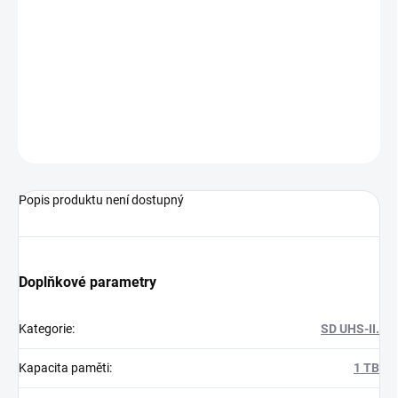
MOŽNOSTI
DORUČENÍ
−
+
Přidat do košíku
ZEPTAT SE
HLÍDAT
Popis produktu není dostupný
Doplňkové parametry
Kategorie
:
SD UHS-II.
Kapacita paměti
:
1 TB