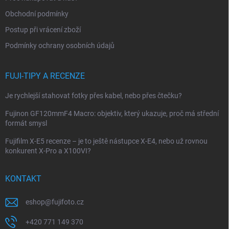
í
Obchodní podmínky
Postup při vrácení zboží
Podmínky ochrany osobních údajů
FUJI-TIPY A RECENZE
Je rychlejší stahovat fotky přes kabel, nebo přes čtečku?
Fujinon GF120mmF4 Macro: objektiv, který ukazuje, proč má střední
formát smysl
Fujifilm X-E5 recenze – je to ještě nástupce X-E4, nebo už rovnou
konkurent X-Pro a X100VI?
KONTAKT
eshop
@
fujifoto.cz
+420 771 149 370