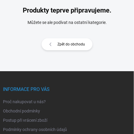
Produkty teprve připravujeme.
Můžete se ale podívat na ostatní kategorie.
Zpět do obchodu
Z
á
p
INFORMACE PRO VÁS
a
t
Proč nakupovat u nás?
í
Obchodní podmínky
Postup při vrácení zboží
Podmínky ochrany osobních údajů