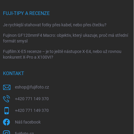
FUJI-TIPY A RECENZE
Je rychlejší stahovat fotky přes kabel, nebo přes čtečku?
Fujinon GF120mmF4 Macro: objektiv, který ukazuje, proč má střední
formát smysl
Fujifilm X-E5 recenze – je to ještě nástupce X-E4, nebo už rovnou
konkurent X-Pro a X100VI?
KONTAKT
eshop
@
fujifoto.cz
+420 771 149 370
+420 771 149 370
Náš facebook
fujifoto.cz