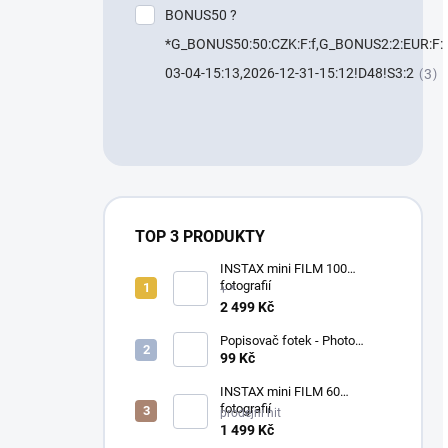
BONUS50 ?
*G_BONUS50:50:CZK:F:f,G_BONUS2:2:EUR:F:f
03-04-15:13,2026-12-31-15:12!D48!S3:2
3
TOP 3 PRODUKTY
INSTAX mini FILM 100
fotografií
+ *
2 499 Kč
Popisovač fotek - Photo
Signature (made in Japan)
99 Kč
INSTAX mini FILM 60
fotografií
prodejní hit
1 499 Kč