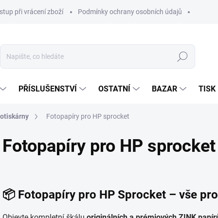
stup při vrácení zboží
Podmínky ochrany osobních údajů
Hledat
PŘÍSLUŠENSTVÍ
OSTATNÍ
BAZAR
TISK
totiskárny
Fotopapíry pro HP sprocket
Fotopapíry pro HP sprocket
📦 Fotopapíry pro HP Sprocket – vše pro
Objevte kompletní škálu
originálních a prémiových ZINK papír