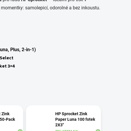
e momentky: samolepicí, odorolné a bez inkoustu.
una, Plus, 2‑in‑1)
 Select
ket 3×4
 Zink
HP Sprocket Zink
 50-Pack
Paper Luna 100 fotek
2X3"