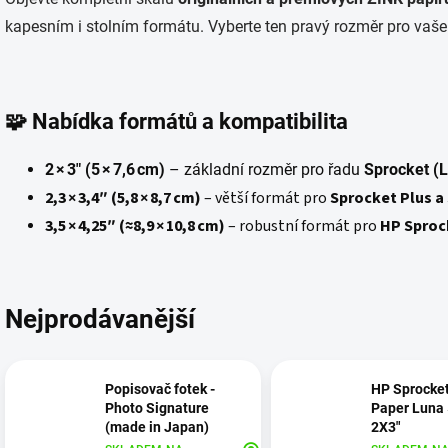
kapesním i stolním formátu. Vyberte ten pravý rozměr pro vaš
🧩 Nabídka formátů a kompatibilita
2 × 3″ (5 × 7,6 cm)
– základní rozměr pro řadu
Sprocket (L
2,3 × 3,4″ (5,8 × 8,7 cm)
– větší formát pro
Sprocket Plus a
3,5 × 4,25″ (≈8,9 × 10,8 cm)
– robustní formát pro
HP Sproc
Nejprodávanější
Popisovač fotek -
HP Sprocket
Photo Signature
Paper Luna
(made in Japan)
2X3"