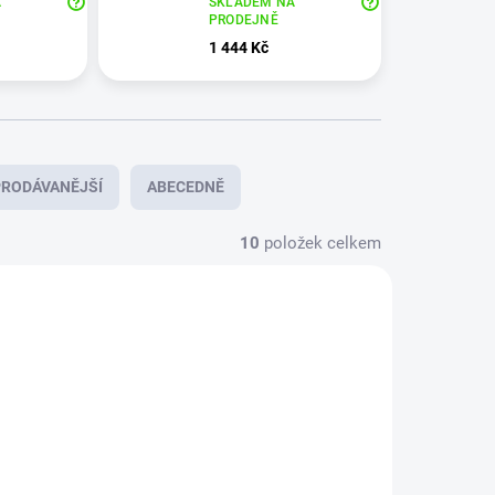
A
SKLADEM NA
PRODEJNĚ
1 444 Kč
RODÁVANĚJŠÍ
ABECEDNĚ
10
položek celkem
PRODEJNÍ HIT
AKCE 2026