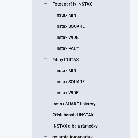
Fotoaparáty INSTAX
í
p
Instax MINI
a
n
Instax SQUARE
e
Instax WIDE
l
Instax PAL™
Filmy INSTAX
Instax MINI
Instax SQUARE
Instax WIDE
Instax SHARE tiskárny
Příslušenství INSTAX
INSTAX alba a rámečky
polaroid fotoaparáty