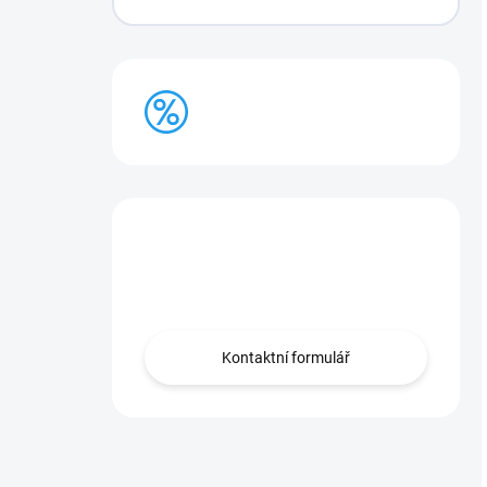
BAZAR
Máte otázku?
Obraťte se na nás.
Kontaktní formulář