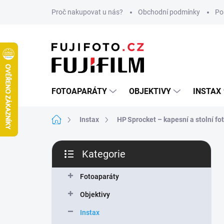
Přejít
Proč nakupovat u nás?
Obchodní podmínky
Po
na
obsah
FOTOAPARÁTY
OBJEKTIVY
INSTAX
Domů
Instax
HP Sprocket – kapesní a stolní fo
P
Kategorie
o
Přeskočit
s
kategorie
t
Fotoaparáty
r
Objektivy
a
n
Instax
n