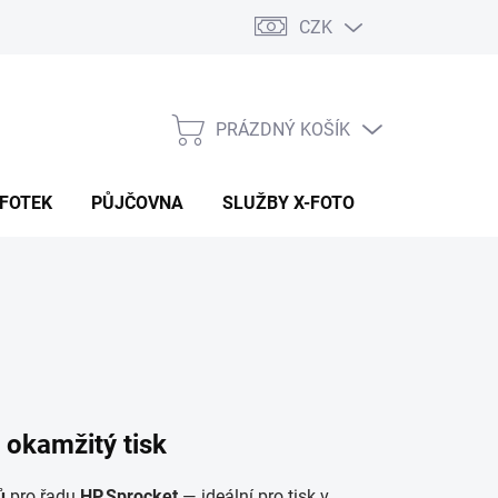
CZK
PRÁZDNÝ KOŠÍK
NÁKUPNÍ
KOŠÍK
 FOTEK
PŮJČOVNA
SLUŽBY X-FOTO
KONTAKTY
 okamžitý tisk
ů
pro řadu
HP Sprocket
— ideální pro tisk v