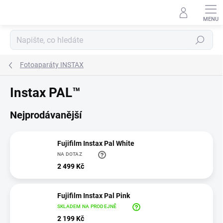
Přejít
na
obsah
Hledat
Fotoaparáty INSTAX
Instax PAL™
Nejprodávanější
Fujifilm Instax Pal White
NA DOTAZ
2 499 Kč
Fujifilm Instax Pal Pink
SKLADEM NA PRODEJNĚ
2 199 Kč