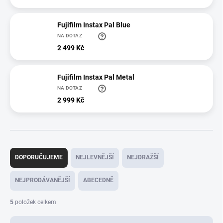
Fujifilm Instax Pal Blue
NA DOTAZ
2 499 Kč
Fujifilm Instax Pal Metal
NA DOTAZ
2 999 Kč
Ř
a
DOPORUČUJEME
NEJLEVNĚJŠÍ
NEJDRAŽŠÍ
z
e
NEJPRODÁVANĚJŠÍ
ABECEDNĚ
n
í
5
položek celkem
p
r