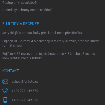
Postup při vrácení zboží
v
ý
Podmínky ochrany osobních údajů
p
i
s
FUJI-TIPY A RECENZE
u
Je rychlejší stahovat fotky přes kabel, nebo přes čtečku?
Fujinon GF120mmF4 Macro: objektiv, který ukazuje, proč má střední
formát smysl
Fujifilm X-E5 recenze – je to ještě nástupce X-E4, nebo už rovnou
konkurent X-Pro a X100VI?
KONTAKT
eshop
@
fujifoto.cz
+420 771 149 370
+420 771 149 370