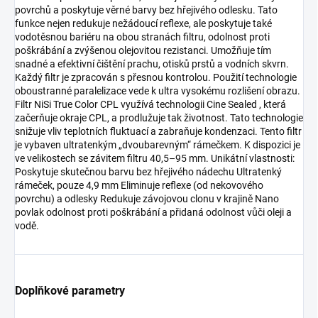
povrchů a poskytuje věrné barvy bez hřejivého odlesku. Tato
funkce nejen redukuje nežádoucí reflexe, ale poskytuje také
vodotěsnou bariéru na obou stranách filtru, odolnost proti
poškrábání a zvýšenou olejovitou rezistanci. Umožňuje tím
snadné a efektivní čištění prachu, otisků prstů a vodních skvrn.
Každý filtr je zpracován s přesnou kontrolou. Použití technologie
oboustranné paralelizace vede k ultra vysokému rozlišení obrazu.
Filtr NiSi True Color CPL využívá technologii Cine Sealed , která
začerňuje okraje CPL, a prodlužuje tak životnost. Tato technologie
snižuje vliv teplotních fluktuací a zabraňuje kondenzaci. Tento filtr
je vybaven ultratenkým „dvoubarevným“ rámečkem. K dispozici je
ve velikostech se závitem filtru 40,5–95 mm. Unikátní vlastnosti:
Poskytuje skutečnou barvu bez hřejivého nádechu Ultratenký
rámeček, pouze 4,9 mm Eliminuje reflexe (od nekovového
povrchu) a odlesky Redukuje závojovou clonu v krajině Nano
povlak odolnost proti poškrábání a přidaná odolnost vůči oleji a
vodě.
Doplňkové parametry