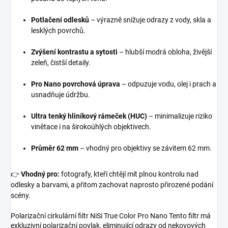
Potlačení odlesků
– výrazně snižuje odrazy z vody, skla a
lesklých povrchů.
Zvýšení kontrastu a sytosti
– hlubší modrá obloha, živější
zeleň, čistší detaily.
Pro Nano povrchová úprava
– odpuzuje vodu, olej i prach a
usnadňuje údržbu.
Ultra tenký hliníkový rámeček (HUC)
– minimalizuje riziko
vinětace i na širokoúhlých objektivech.
Průměr 62 mm
– vhodný pro objektivy se závitem 62 mm.
👉
Vhodný pro:
fotografy, kteří chtějí mít plnou kontrolu nad
odlesky a barvami, a přitom zachovat naprosto přirozené podání
scény.
Polarizační cirkulární filtr NiSi True Color Pro Nano Tento filtr má
exkluzivní polarizační povlak, eliminující odrazy od nekovových