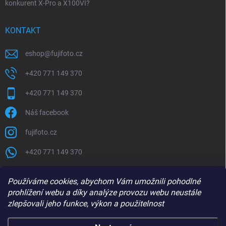
konkurent X-Pro a X100VI?
KONTAKT
eshop
@
fujifoto.cz
+420 771 149 370
+420 771 149 370
Náš facebook
fujifoto.cz
+420 771 149 370
PŘIJÍMÁME ONLINE PLATBY
Používáme cookies, abychom Vám umožnili pohodlné
prohlížení webu a díky analýze provozu webu neustále
zlepšovali jeho funkce, výkon a použitelnost