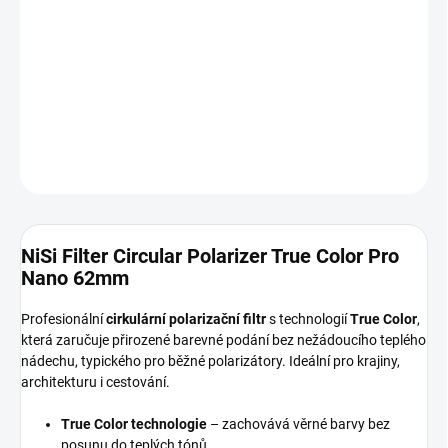
DORUČENÍ
−
+
Přidat do košíku
DETAILNÍ INFORMACE
ZEPTAT SE
HLÍDAT
NiSi Filter Circular Polarizer True Color Pro
Nano 62mm
Profesionální
cirkulární polarizační filtr
s technologií
True Color
,
která zaručuje přirozené barevné podání bez nežádoucího teplého
nádechu, typického pro běžné polarizátory. Ideální pro krajiny,
architekturu i cestování.
True Color technologie
– zachovává věrné barvy bez
posunu do teplých tónů.