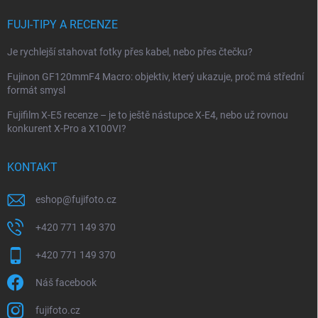
FUJI-TIPY A RECENZE
Je rychlejší stahovat fotky přes kabel, nebo přes čtečku?
Fujinon GF120mmF4 Macro: objektiv, který ukazuje, proč má střední
formát smysl
Fujifilm X-E5 recenze – je to ještě nástupce X-E4, nebo už rovnou
konkurent X-Pro a X100VI?
KONTAKT
eshop
@
fujifoto.cz
+420 771 149 370
+420 771 149 370
Náš facebook
fujifoto.cz