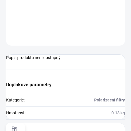
DORUČENÍ
−
+
Přidat do košíku
ZEPTAT SE
HLÍDAT
Popis produktu není dostupný
Doplňkové parametry
Kategorie
:
Polarizacní filtry
Hmotnost
:
0.13 kg