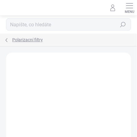
Přejít
na
obsah
Hledat
Polarizacní filtry