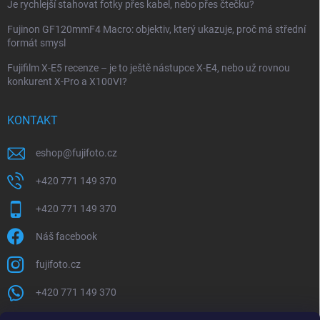
Je rychlejší stahovat fotky přes kabel, nebo přes čtečku?
Fujinon GF120mmF4 Macro: objektiv, který ukazuje, proč má střední
formát smysl
Fujifilm X-E5 recenze – je to ještě nástupce X-E4, nebo už rovnou
konkurent X-Pro a X100VI?
KONTAKT
eshop
@
fujifoto.cz
+420 771 149 370
+420 771 149 370
Náš facebook
fujifoto.cz
+420 771 149 370