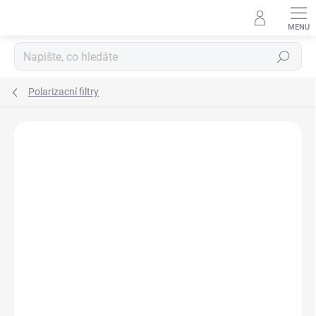
Přejít
na
obsah
Hledat
Polarizacní filtry