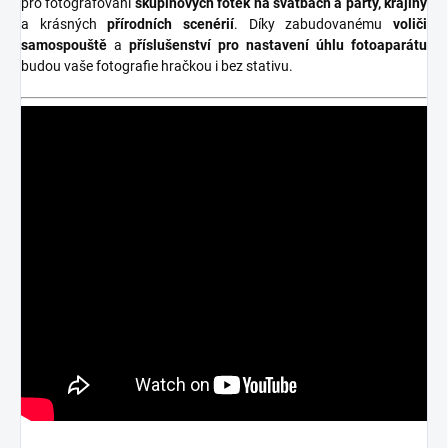
pro fotografování
skupinových fotek na svatbách a párty, krajiny
a krásných
přírodních scenérií
. Díky zabudovanému
voliči
samospouště
a
příslušenství pro nastavení úhlu fotoaparátu
budou vaše fotografie hračkou i bez stativu.