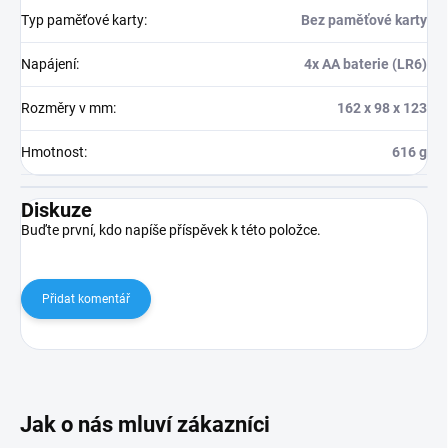
Typ paměťové karty
:
Bez paměťové karty
Napájení
:
4x AA baterie (LR6)
Rozměry v mm
:
162 x 98 x 123
Hmotnost
:
616 g
Diskuze
Buďte první, kdo napíše příspěvek k této položce.
Přidat komentář