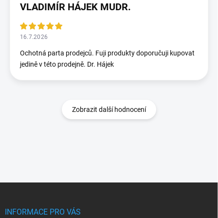
VLADIMÍR HÁJEK MUDR.
16.7.2026
Ochotná parta prodejců. Fuji produkty doporučuji kupovat
jedině v této prodejně. Dr. Hájek
Zobrazit další hodnocení
Z
á
p
INFORMACE PRO VÁS