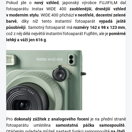
Pokud jde o
nový vzhled
, japonský výrobce FUJIFILM dal
fotoaparátu Instax WIDE 400
zaoblenější, drsnější vzhled
v moderním stylu
. WIDE 400 přichází
v neotřelé, decentní zelené
barvě
, díky níž tento instantní fotoaparát
vypadá ještě
působivěji
. Samotný fotoaparát má
rozměry 162 x 98 x 123 mm
,
což z něj dělá největší instantní fotoaparát Fujifilm, ale je
poměrně
lehký a váží jen 616 g
.
Pro
dokonalý zážitek z analogového focení
je na přední straně
fotoaparátu umístěna
samostatná páčka samospouště
.
Otáčením ovladače můžeš nastavit funkci samospouště
na čtyři,