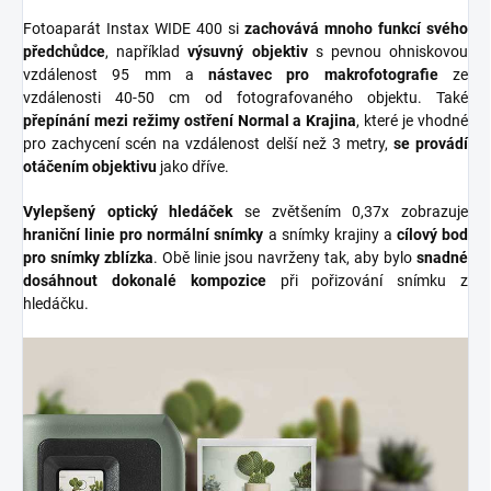
Fotoaparát Instax WIDE 400 si
zachovává mnoho funkcí svého
předchůdce
, například
výsuvný objektiv
s pevnou ohniskovou
vzdálenost 95 mm a
nástavec pro makrofotografie
ze
vzdálenosti 40-50 cm od fotografovaného objektu. Také
přepínání mezi režimy ostření Normal a Krajina
, které je vhodné
pro zachycení scén na vzdálenost delší než 3 metry,
se provádí
otáčením objektivu
jako dříve.
Vylepšený optický hledáček
se zvětšením 0,37x zobrazuje
hraniční linie pro normální snímky
a snímky krajiny a
cílový bod
pro snímky zblízka
. Obě linie jsou navrženy tak, aby bylo
snadné
dosáhnout dokonalé kompozice
při pořizování snímku z
hledáčku.