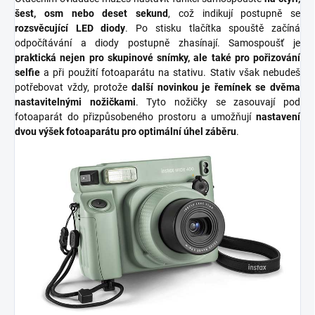
šest, osm nebo deset sekund
, což indikují postupně se
rozsvěcující LED diody
. Po stisku tlačítka spouště začíná
odpočítávání a diody postupně zhasínají. Samospoušť je
praktická nejen pro skupinové snímky, ale také pro pořizování
selfie
a při použití fotoaparátu na stativu. Stativ však nebudeš
potřebovat vždy, protože
další novinkou je řemínek se dvěma
nastavitelnými nožičkami
. Tyto nožičky se zasouvají pod
fotoaparát do přizpůsobeného prostoru a umožňují
nastavení
dvou výšek fotoaparátu pro optimální úhel záběru
.