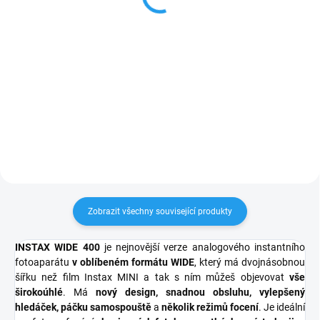
495 Kč bez DPH
2 141 Kč bez DPH
Do košíku
Do košíku
Pevné pouzdro na fotoaparát
100 snímků INSTAX WIDE za
Instax WIDE 400TM zvýrazní jeho
speciální cenu. Širokoúhlý film
přirozenou krásu a nechá vás
Instax WIDE se vyznačuje
vyniknout při fotografování na
jednoduchým bílým okrajem na
procházce nebo na večírku s
fotografiích o velikosti 108 × 86
přáteli, ale především účinně
mm. Tento širokoúhlý formát
ochrání váš...
poskytuje...
Zobrazit všechny související produkty
INSTAX WIDE 400
je nejnovější verze analogového instantního
fotoaparátu
v oblíbeném formátu WIDE
, který má dvojnásobnou
šířku než film Instax MINI a tak s ním můžeš objevovat
vše
širokoúhlé
. Má
nový design, snadnou obsluhu, vylepšený
hledáček, páčku samospouště
a
několik režimů focení
. Je ideální