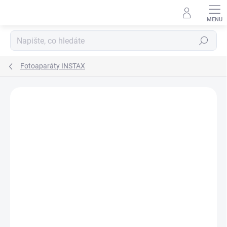
Přejít
na
obsah
Hledat
Fotoaparáty INSTAX