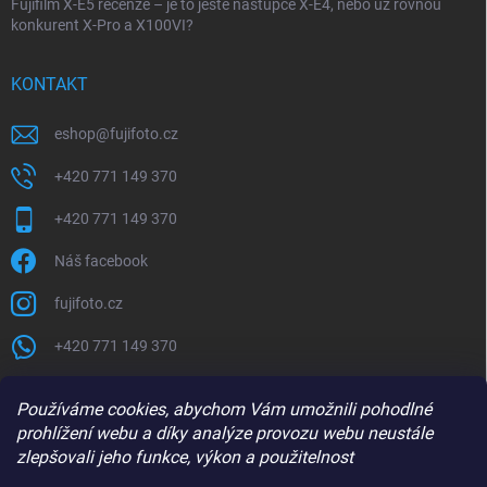
Fujifilm X-E5 recenze – je to ještě nástupce X-E4, nebo už rovnou
konkurent X-Pro a X100VI?
KONTAKT
eshop
@
fujifoto.cz
+420 771 149 370
+420 771 149 370
Náš facebook
fujifoto.cz
+420 771 149 370
PŘIJÍMÁME ONLINE PLATBY
Používáme cookies, abychom Vám umožnili pohodlné
prohlížení webu a díky analýze provozu webu neustále
zlepšovali jeho funkce, výkon a použitelnost