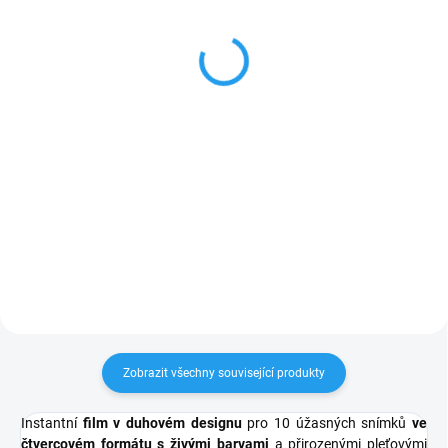
SQ40
SQUARE LINK ASH
WHITE
3 699 Kč
3 699 Kč
3 057 Kč bez DPH
3 057 Kč bez DPH
Do košíku
Do košíku
Fujifilm Instax Square SQ40 je tu
pro ty, co chtějí pořizovat stylový
Malá tiskárna, která přináší
okamžitý fotky v čtvercovém
kouzlo okamžitých fotografií ve
formátu. Tahle retro alternativa k
čtvercovém formátu. Díky
SQ1 je se svým předchůdcem
jednoduchému propojení se
podobná – používají stejný film...
smartphonem nebo tabletem
přes Bluetooth a aplikací SQUARE
Link můžete snadno...
Zobrazit všechny související produkty
Instantní
film v duhovém designu
pro 10 úžasných snímků
ve
čtvercovém formátu s živými barvami
a přirozenými pleťovými