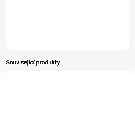
−
+
Přidat do košíku
DETAILNÍ INFORMACE
ZEPTAT SE
HLÍDAT
Související produkty
SKLADEM NA PRODEJNĚ
SKLADEM NA PRODEJNĚ
Fujifilm Instax Square
Fujifilm INSTAX