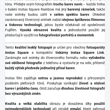
tóny. Přidejte svým fotografiím
trochu barev navíc
– každá fotka
v balení Instax Square Rainbow má jiný
barevný rámeček
, takže
vaše snímky budou zářit
v celém spektru barev
. Úhledně
zarámovaný čtvercový snímek nabízí
stejnou špičkovou filmovou
a tiskovou technologii
, jakou byste očekávali od společnosti
Fujifilm.
Vysoká obrazová kvalita
a jednoduché použití jej
předurčují k využití na
fotografování portrétů a momentek
.
Tento
kvalitní lesklý fotopapír
je určen pro všechny
fotoaparáty
Instax Square
a kompaktní
tiskárny Instax Square Link
.
Zarámujte své snímky do čtvercového formátu nebo
vytiskněte
své oblíbené fotografie
z telefonu a vystavte je na odiv, přičemž
každý výtisk předvede jedinečný příval barev
.
Instax film zajišťuje
ostrou a jasnou reprodukci
s přirozeným
podáním pleťových tónů. Poskytuje vynikající
živost a stálost
barev i průběhu času
, čímž zaručuje
dlouhou životnost fotografií
bez výraznějších změn
.
Kvalita a velká stabilita
obrazu je dosažena díky
použití
nejmodernějších technologií
při výrobě
emulzí
, které zahrnují