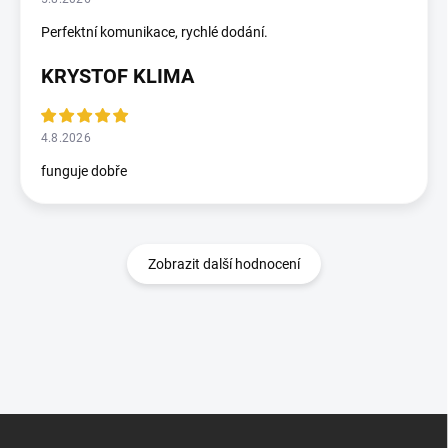
Perfektní komunikace, rychlé dodání.
KRYSTOF KLIMA
4.8.2026
funguje dobře
Zobrazit další hodnocení
Z
á