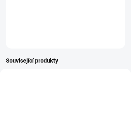
−
+
Přidat do košíku
DETAILNÍ INFORMACE
ZEPTAT SE
HLÍDAT
Související produkty
PRODEJNÍ HIT
PRODEJNÍ HIT
SKLADEM NA PRODEJNĚ
SKLADEM NA PRODEJNĚ
Zlatý foto popisovač -