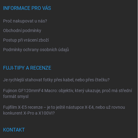
p
INFORMACE PRO VÁS
a
t
Proč nakupovat u nás?
í
Obchodní podmínky
Postup při vrácení zboží
Podmínky ochrany osobních údajů
FUJI-TIPY A RECENZE
Je rychlejší stahovat fotky přes kabel, nebo přes čtečku?
Fujinon GF120mmF4 Macro: objektiv, který ukazuje, proč má střední
formát smysl
Fujifilm X-E5 recenze – je to ještě nástupce X-E4, nebo už rovnou
konkurent X-Pro a X100VI?
KONTAKT