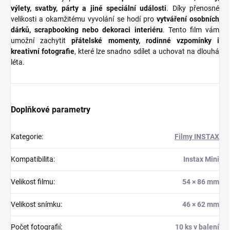
výlety, svatby, párty a jiné speciální události
. Díky přenosné
velikosti a okamžitému vyvolání se hodí pro
vytváření osobních
dárků, scrapbooking nebo dekoraci interiéru
. Tento film vám
umožní zachytit
přátelské momenty, rodinné vzpomínky i
kreativní fotografie
, které lze snadno sdílet a uchovat na dlouhá
léta.
Doplňkové parametry
Kategorie
:
Filmy INSTAX
Kompatibilita
:
Instax Mini
Velikost filmu
:
54 × 86 mm
Velikost snímku
:
46 × 62 mm
Počet fotografií
:
10 ks v balení