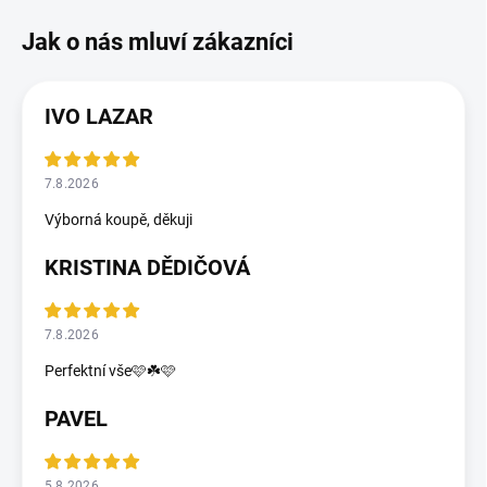
IVO LAZAR
7.8.2026
Výborná koupě, děkuji
KRISTINA DĚDIČOVÁ
7.8.2026
Perfektní vše🩷☘️🩷
PAVEL
5.8.2026