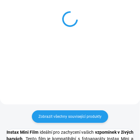
Popisovač fotek -
Pilot G1 Grip 1.0mm
Photo Signature
119 Kč
(made in Japan)
98 Kč bez DPH
99 Kč
Do košíku
82 Kč bez DPH
Do košíku
Tužka na popisování fotoalb –
Pilot G1 Grip 1.0 mm Gold
Gelová tužka Pilot G1 Grip se
Permanentní popisovač ZIG
zlatým inkoustem je perfektní pro
Photo Signature – Černý
elegantní popisky do fotoalb, na
Speciální popisovač ZIG Photo
černý papír nebo tmavý
Signature je navržený pro
podklad....
bezpečné a trvanlivé popisování
fotografií bez poškození povrchu.
Rychleschnoucí...
Zobrazit všechny související produkty
Instax Mini Film
ideální pro zachycení vašich
vzpomínek v živých
barvách
. Tento film je kompatibilní s fotoaparáty Instax Mini a