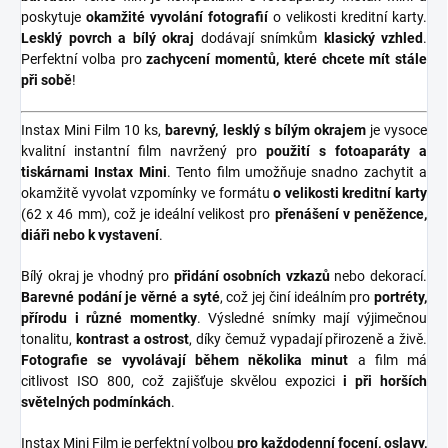
poskytuje
okamžité vyvolání fotografií
o velikosti kreditní karty.
Lesklý povrch a bílý okraj
dodávají snímkům
klasický vzhled
.
Perfektní volba pro
zachycení momentů, které chcete mít stále
při sobě
!
Instax Mini Film 10 ks,
barevný, lesklý s bílým okrajem
je vysoce
kvalitní instantní film navržený pro
použití s fotoaparáty a
tiskárnami Instax Mini
. Tento film umožňuje snadno zachytit a
okamžitě vyvolat vzpomínky ve formátu
o velikosti kreditní karty
(62 x 46 mm), což je ideální velikost pro
přenášení v peněžence,
diáři nebo k vystavení
.
Bílý okraj je vhodný pro
přidání osobních vzkazů
nebo dekorací.
Barevné podání je věrné a syté
, což jej činí ideálním pro
portréty,
přírodu i různé momentky
. Výsledné snímky mají výjimečnou
tonalitu,
kontrast a ostrost
, díky čemuž vypadají přirozeně a živě.
Fotografie se vyvolávají během několika minut
a film má
citlivost ISO 800, což zajišťuje skvělou expozici
i při horších
světelných podmínkách
.
Instax Mini Film je perfektní volbou
pro každodenní focení, oslavy,