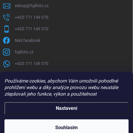
eshop
@
fujifoto.cz
+420 771 149 370
+420 771 149 370
Náš facebook
fujifoto.cz
+420 771 149 370
PŘIJÍMÁME ONLINE PLATBY
Používáme cookies, abychom Vám umožnili pohodlné
prohlížení webu a díky analýze provozu webu neustále
zlepšovali jeho funkce, výkon a použitelnost
Nastavení
Copyright 2026
FUJIFOTO.CZ
. Všechna práva vyhrazena.
Souhlasím