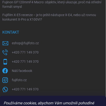
Fujinon GF120mmF4 Macro: objektiv, který ukazuje, proč má střední
formát smysl
Fujifilm X-E5 recenze – je to ještě nástupce X-E4, nebo už rovnou
konkurent X-Pro a X100VI?
KONTAKT
eshop
@
fujifoto.cz
+420 771 149 370
+420 771 149 370
Náš facebook
fujifoto.cz
+420 771 149 370
PŘIJÍMÁME ONLINE PLATBY
Používáme cookies, abychom Vám umožnili pohodlné