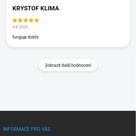
KRYSTOF KLIMA
4.8.2026
funguje dobře
Zobrazit další hodnocení
Z
á
p
INFORMACE PRO VÁS
a