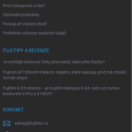
t
Proč nakupovat u nás?
í
Obchodní podmínky
Postup při vrácení zboží
Podmínky ochrany osobních údajů
FUJI-TIPY A RECENZE
Je rychlejší stahovat fotky přes kabel, nebo přes čtečku?
Fujinon GF120mmF4 Macro: objektiv, který ukazuje, proč má střední
formát smysl
Fujifilm X-E5 recenze – je to ještě nástupce X-E4, nebo už rovnou
konkurent X-Pro a X100VI?
KONTAKT
eshop
@
fujifoto.cz