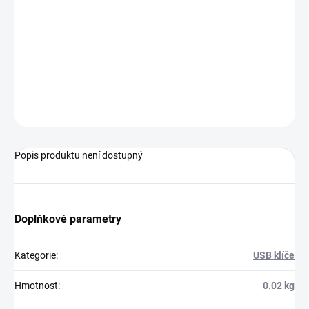
MOŽNOSTI
DORUČENÍ
−
+
Přidat do košíku
ZEPTAT SE
HLÍDAT
Popis produktu není dostupný
Doplňkové parametry
Kategorie
:
USB klíče
Hmotnost
:
0.02 kg