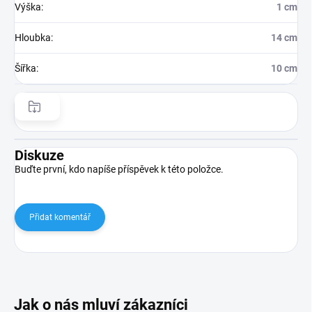
Výška
:
1 cm
Hloubka
:
14 cm
Šířka
:
10 cm
Diskuze
Buďte první, kdo napíše příspěvek k této položce.
Přidat komentář