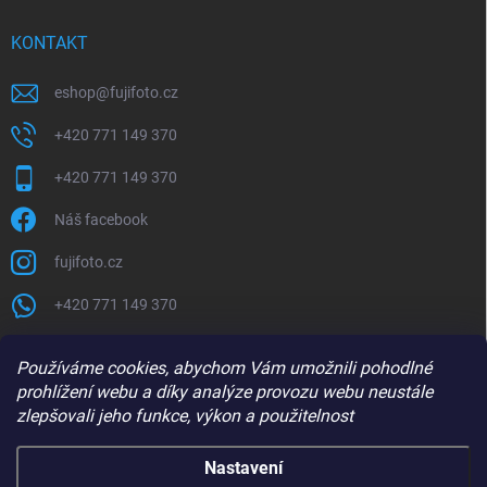
KONTAKT
eshop
@
fujifoto.cz
+420 771 149 370
+420 771 149 370
Náš facebook
fujifoto.cz
+420 771 149 370
PŘIJÍMÁME ONLINE PLATBY
Používáme cookies, abychom Vám umožnili pohodlné
prohlížení webu a díky analýze provozu webu neustále
zlepšovali jeho funkce, výkon a použitelnost
Nastavení