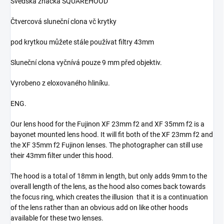
Švédská značka SQUAREHOOD
Čtvercová sluneční clona vč krytky
pod krytkou můžete stále používat filtry 43mm
Sluneční clona vyčnívá pouze 9 mm před objektiv.
Vyrobeno z eloxovaného hliníku.
ENG.
Our lens hood for the Fujinon XF 23mm f2 and XF 35mm f2 is a
bayonet mounted lens hood. It will fit both of the XF 23mm f2 and
the XF 35mm f2 Fujinon lenses. The photographer can still use
their 43mm filter under this hood.
The hood is a total of 18mm in length, but only adds 9mm to the
overall length of the lens, as the hood also comes back towards
the focus ring, which creates the illusion that it is a continuation
of the lens rather than an obvious add on like other hoods
available for these two lenses.