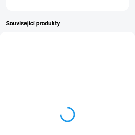
ZEPTAT SE
HLÍDAT
Související produkty
NA DOTAZ
SKLADEM NA PRODEJNĚ
FUJINON XF23mm f/2
FUJINON XF35mm f/2
R WR
R WR
12 990 Kč
+ CASHBACK 1 250 Kč
10 736 Kč bez DPH
11 990 Kč
Detail
9 909 Kč bez DPH