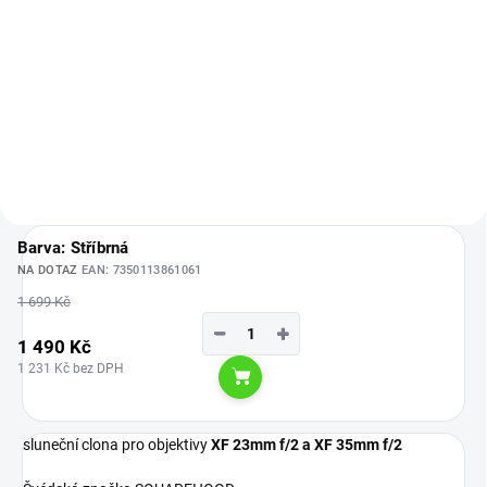
Do košíku
XF 23 mm F2 R WR byl navržen
jako kompaktní, všestranný
objektiv (ekvi. 35 mm), s ideální
+ CASH BACK v hodnotě 1 250
rovnováhou mezi přenosností a
Kč do 31.7.2026 podmínky akce
rychlostí, který umožňuje využít
zde Černý XF 35mm f/2 R WR od
veškerý potenciál snímače X-
společnosti FUJIFILM dosahuje
Trans CMOS...
dokonalé rovnováhy mezi
velikostí a výkonem. Elegantní
prvotřídní...
Barva: Stříbrná
NA DOTAZ
EAN:
7350113861061
1 699 Kč
−
+
1 490 Kč
1 231 Kč bez DPH
Do košíku
sluneční clona pro objektivy
XF 23mm f/2 a XF 35mm f/2