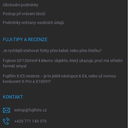
í
Obchodní podmínky
Postup při vrácení zboží
Podmínky ochrany osobních údajů
FUJI-TIPY A RECENZE
Je rychlejší stahovat fotky přes kabel, nebo přes čtečku?
Fujinon GF120mmF4 Macro: objektiv, který ukazuje, proč má střední
formát smysl
Fujifilm X-E5 recenze – je to ještě nástupce X-E4, nebo už rovnou
konkurent X-Pro a X100VI?
KONTAKT
eshop
@
fujifoto.cz
+420 771 149 370