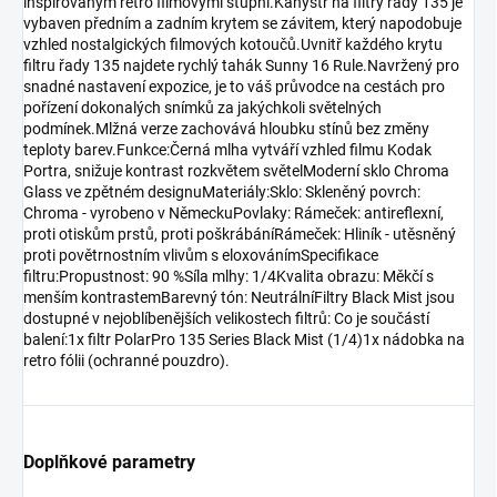
inspirovaným retro filmovými stupni.Kanystr na filtry řady 135 je
vybaven předním a zadním krytem se závitem, který napodobuje
vzhled nostalgických filmových kotoučů.Uvnitř každého krytu
filtru řady 135 najdete rychlý tahák Sunny 16 Rule.Navržený pro
snadné nastavení expozice, je to váš průvodce na cestách pro
pořízení dokonalých snímků za jakýchkoli světelných
podmínek.Mlžná verze zachovává hloubku stínů bez změny
teploty barev.Funkce:Černá mlha vytváří vzhled filmu Kodak
Portra, snižuje kontrast rozkvětem světelModerní sklo Chroma
Glass ve zpětném designuMateriály:Sklo: Skleněný povrch:
Chroma - vyrobeno v NěmeckuPovlaky: Rámeček: antireflexní,
proti otiskům prstů, proti poškrábáníRámeček: Hliník - utěsněný
proti povětrnostním vlivům s eloxovánímSpecifikace
filtru:Propustnost: 90 %Síla mlhy: 1/4Kvalita obrazu: Měkčí s
menším kontrastemBarevný tón: NeutrálníFiltry Black Mist jsou
dostupné v nejoblíbenějších velikostech filtrů: Co je součástí
balení:1x filtr PolarPro 135 Series Black Mist (1/4)1x nádobka na
retro fólii (ochranné pouzdro).
Doplňkové parametry