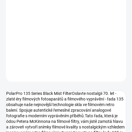
DORUČENÍ
−
+
Přidat do košíku
Filtr Black Mist dodá vašim snímkům retro-filmový vzhled a hodí
se pro filmovou i digitální fotografii. Vezme vaše příliš ostré
snímky a sníží kontrast tím, že rozzáří světla.
DETAILNÍ INFORMACE
ZEPTAT SE
HLÍDAT
PolarPro 135 Series Black Mist FilterOslavte nostalgii 70. let -
zlaté éry filmových fotoaparátů a filmového vyprávění - řada 135
obsahuje naše nejnovější technologie skla ve filmovém retro
balení. Spojuje autentické řemeslné zpracování analogové
fotografie s moderním vyprávěním příběhů.Tato řada, která je
ódou Petera McKinnona na filmové filtry, vám jistě zamotá hlavu
a zároveň vytvoří snímky filmové kvality s nostalgickým vzhledem