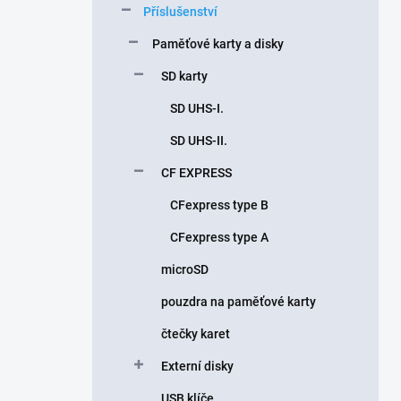
Příslušenství
í
p
Paměťové karty a disky
a
n
SD karty
e
SD UHS-I.
l
SD UHS-II.
CF EXPRESS
CFexpress type B
CFexpress type A
microSD
pouzdra na paměťové karty
čtečky karet
Externí disky
USB klíče