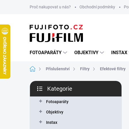
Přejít
Proč nakupovat u nás?
Obchodní podmínky
Po
na
obsah
FOTOAPARÁTY
OBJEKTIVY
INSTAX
Domů
Příslušenství
Filtry
Efektové filtry
P
Kategorie
o
Přeskočit
s
kategorie
t
Fotoaparáty
r
Objektivy
a
n
Instax
n