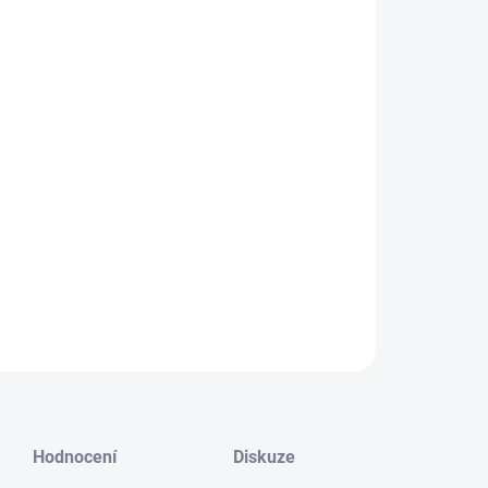
NOSTI DORUČENÍ
−
+
Přidat do košíku
r Gold Mist dodá vašim fotografiím retro zlatavý
ch tím, že sníží kontrast světel. Zlatá mlha také
á vašim světlým místům teplou záři inspirovanou
tým filmem Kodak.
ILNÍ INFORMACE
ZEPTAT SE
HLÍDAT
Hodnocení
Diskuze