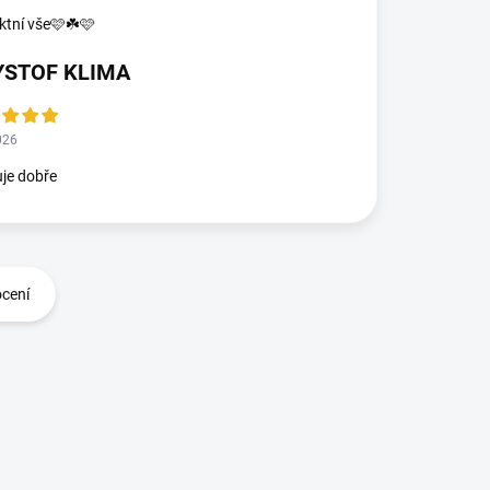
ktní vše🩷☘️🩷
YSTOF KLIMA
026
je dobře
ocení