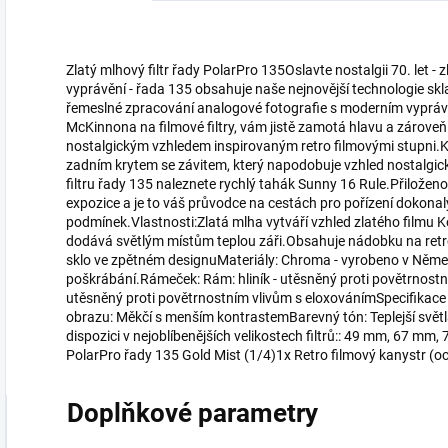
Zlatý mlhový filtr řady PolarPro 135Oslavte nostalgii 70. let -
vyprávění - řada 135 obsahuje naše nejnovější technologie skla
řemeslné zpracování analogové fotografie s moderním vyprávě
McKinnona na filmové filtry, vám jistě zamotá hlavu a zároveň
nostalgickým vzhledem inspirovaným retro filmovými stupni.Ka
zadním krytem se závitem, který napodobuje vzhled nostalgic
filtru řady 135 naleznete rychlý tahák Sunny 16 Rule.Přiložen
expozice a je to váš průvodce na cestách pro pořízení dokonal
podmínek.Vlastnosti:Zlatá mlha vytváří vzhled zlatého filmu K
dodává světlým místům teplou záři.Obsahuje nádobku na retro 
sklo ve zpětném designuMateriály: Chroma - vyrobeno v Německu
poškrábání.Rámeček: Rám: hliník - utěsněný proti povětrnostn
utěsněný proti povětrnostním vlivům s eloxovánímSpecifikace f
obrazu: Měkčí s menším kontrastemBarevný tón: Teplejší světla,
dispozici v nejoblíbenějších velikostech filtrů:: 49 mm, 67 mm,
PolarPro řady 135 Gold Mist (1/4)1x Retro filmový kanystr (
Doplňkové parametry