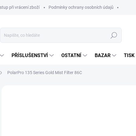
stup při vrácení zboží
Podmínky ochrany osobních údajů
Hledat
PŘÍSLUŠENSTVÍ
OSTATNÍ
BAZAR
TISK
PolarPro 135 Series Gold Mist Filter 86C
2 
2 1
Měr
SKL
cena
MŮŽ
DO:
14.