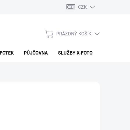
CZK
PRÁZDNÝ KOŠÍK
NÁKUPNÍ
KOŠÍK
 FOTEK
PŮJČOVNA
SLUŽBY X-FOTO
KONTAKTY
590 Kč
41 Kč bez DPH
ná
ADEM (CENTRÁLA EU SKLAD)
:
EME DORUČIT
8.2026