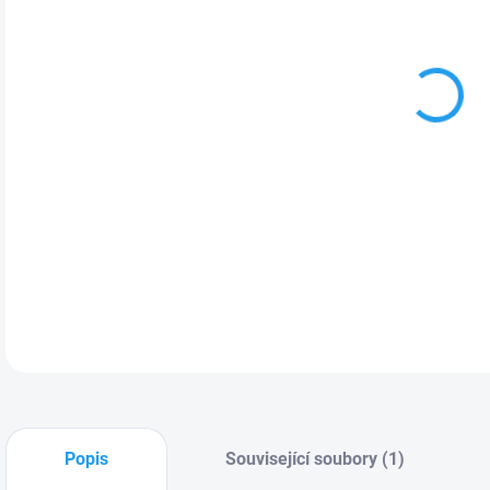
MOŽ
Filt
náde
dod
zla
DETA
Popis
Související soubory (1)