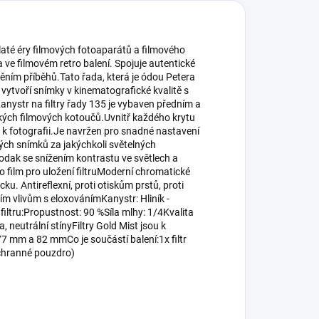
 zlaté éry filmových fotoaparátů a filmového
 ve filmovém retro balení. Spojuje autentické
ním příběhů.Tato řada, která je ódou Petera
 vytvoří snímky v kinematografické kvalitě s
nystr na filtry řady 135 je vybaven předním a
kých filmových kotoučů.Uvnitř každého krytu
o k fotografii.Je navržen pro snadné nastavení
ých snímků za jakýchkoli světelných
odak se snížením kontrastu ve světlech a
film pro uložení filtruModerní chromatické
. Antireflexní, proti otiskům prstů, proti
ím vlivům s eloxovánímKanystr: Hliník -
iltru:Propustnost: 90 %Síla mlhy: 1/4Kvalita
 neutrální stínyFiltry Gold Mist jsou k
 77 mm a 82 mmCo je součástí balení:1x filtr
ochranné pouzdro)