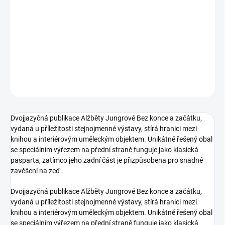
DORUČENÍ
−
+
Přidat do košíku
DETAILNÍ INFORMACE
ZEPTAT SE
HLÍDAT
Dvojjazyčná publikace Alžběty Jungrové Bez konce a začátku,
vydaná u příležitosti stejnojmenné výstavy, stírá hranici mezi
knihou a interiérovým uměleckým objektem. Unikátně řešený obal
se speciálním výřezem na přední straně funguje jako klasická
pasparta, zatímco jeho zadní část je přizpůsobena pro snadné
zavěšení na zeď.
Dvojjazyčná publikace Alžběty Jungrové Bez konce a začátku,
vydaná u příležitosti stejnojmenné výstavy, stírá hranici mezi
knihou a interiérovým uměleckým objektem. Unikátně řešený obal
se speciálním výřezem na přední straně funguje jako klasická