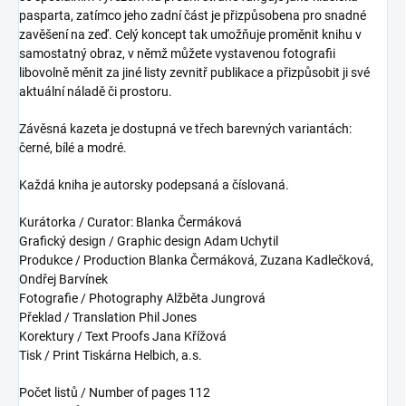
pasparta, zatímco jeho zadní část je přizpůsobena pro snadné
zavěšení na zeď. Celý koncept tak umožňuje proměnit knihu v
samostatný obraz, v němž můžete vystavenou fotografii
libovolně měnit za jiné listy zevnitř publikace a přizpůsobit ji své
aktuální náladě či prostoru.
Závěsná kazeta je dostupná ve třech barevných variantách:
černé, bílé a modré.
Každá kniha je autorsky podepsaná a číslovaná.
Kurátorka / Curator:
Blanka Čermáková
Grafický design / Graphic design Adam Uchytil
Produkce / Production Blanka Čermáková, Zuzana Kadlečková,
Ondřej Barvínek
Fotografie / Photography Alžběta Jungrová
Překlad / Translation Phil Jones
Korektury / Text Proofs Jana Křížová
Tisk / Print Tiskárna Helbich, a.s.
Počet listů / Number of pages 112