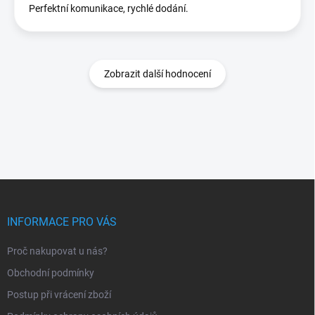
Perfektní komunikace, rychlé dodání.
Zobrazit další hodnocení
Z
á
p
INFORMACE PRO VÁS
a
t
Proč nakupovat u nás?
í
Obchodní podmínky
Postup při vrácení zboží