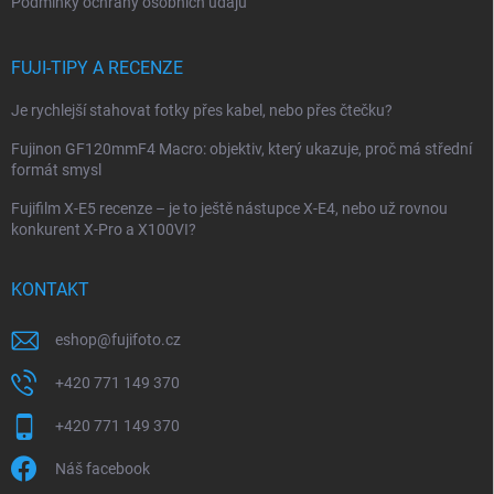
Podmínky ochrany osobních údajů
FUJI-TIPY A RECENZE
Je rychlejší stahovat fotky přes kabel, nebo přes čtečku?
Fujinon GF120mmF4 Macro: objektiv, který ukazuje, proč má střední
formát smysl
Fujifilm X-E5 recenze – je to ještě nástupce X-E4, nebo už rovnou
konkurent X-Pro a X100VI?
KONTAKT
eshop
@
fujifoto.cz
+420 771 149 370
+420 771 149 370
Náš facebook