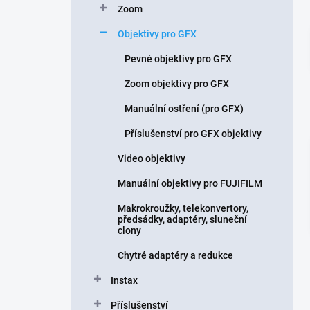
Zoom
í
p
Objektivy pro GFX
a
n
Pevné objektivy pro GFX
e
Zoom objektivy pro GFX
l
Manuální ostření (pro GFX)
Příslušenství pro GFX objektivy
Video objektivy
Manuální objektivy pro FUJIFILM
Makrokroužky, telekonvertory,
předsádky, adaptéry, sluneční
clony
Chytré adaptéry a redukce
Instax
Příslušenství