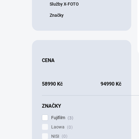
Služby X-FOTO
Značky
CENA
58990
Kč
94990
Kč
ZNAČKY
Fujifilm
3
Laowa
0
NISI
0