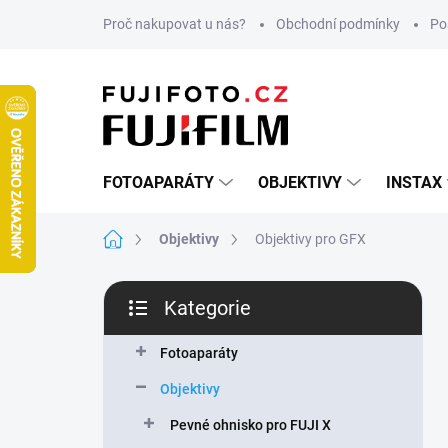
Přejít
Proč nakupovat u nás?
Obchodní podmínky
Po
na
obsah
FOTOAPARÁTY
OBJEKTIVY
INSTAX
Domů
Objektivy
Objektivy pro GFX
P
Kategorie
o
Přeskočit
s
kategorie
t
Fotoaparáty
r
Objektivy
a
n
Pevné ohnisko pro FUJI X
n