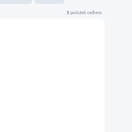
3
položek celkem
NA DOTAZ
RODEJNĚ
FUJINON GF110mm
m
f/5.6 T/S Macro
94 990 Kč
78 504 Kč bez DPH
Do košíku