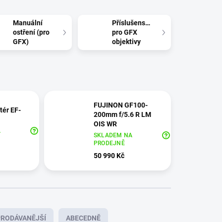
Manuální
Příslušenství
ostření (pro
pro GFX
GFX)
objektivy
FUJINON GF100-
tér EF-
200mm f/5.6 R LM
OIS WR
A
SKLADEM NA
PRODEJNĚ
50 990 Kč
RODÁVANĚJŠÍ
ABECEDNĚ