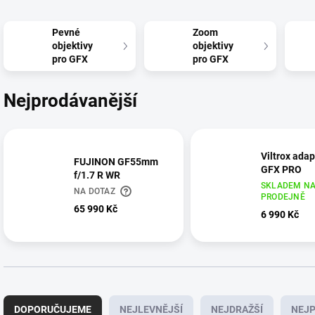
Pevné
Zoom
objektivy
objektivy
pro GFX
pro GFX
Nejprodávanější
Viltrox adap
FUJINON GF55mm
GFX PRO
f/1.7 R WR
SKLADEM N
NA DOTAZ
PRODEJNĚ
65 990 Kč
6 990 Kč
Ř
a
DOPORUČUJEME
NEJLEVNĚJŠÍ
NEJDRAŽŠÍ
NEJP