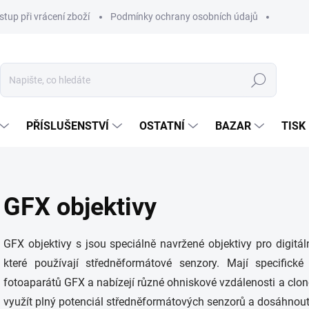
stup při vrácení zboží
Podmínky ochrany osobních údajů
Hledat
PŘÍSLUŠENSTVÍ
OSTATNÍ
BAZAR
TISK
GFX objektivy
GFX objektivy s jsou speciálně navržené objektivy pro digitál
které používají středněformátové senzory. Mají specifick
fotoaparátů GFX a nabízejí různé ohniskové vzdálenosti a clo
využít plný potenciál středněformátových senzorů a dosáhnout 