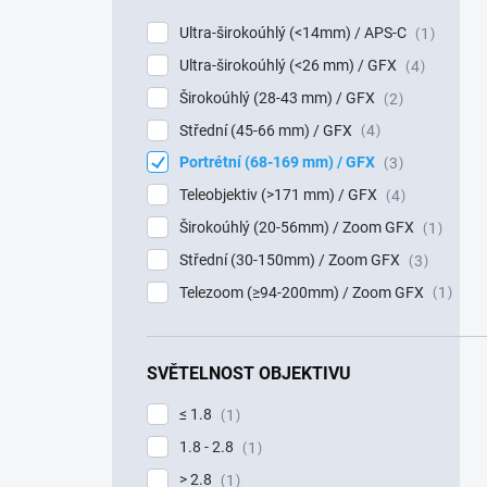
Ultra-širokoúhlý (<14mm) / APS-C
1
Ultra-širokoúhlý (<26 mm) / GFX
4
Širokoúhlý (28-43 mm) / GFX
2
Střední (45-66 mm) / GFX
4
Portrétní (68-169 mm) / GFX
3
Teleobjektiv (>171 mm) / GFX
4
Širokoúhlý (20-56mm) / Zoom GFX
1
Střední (30-150mm) / Zoom GFX
3
Telezoom (≥94-200mm) / Zoom GFX
1
SVĚTELNOST OBJEKTIVU
≤ 1.8
1
1.8 - 2.8
1
> 2.8
1