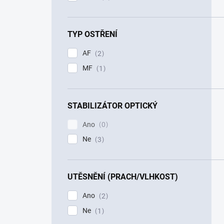
TYP OSTŘENÍ
AF
2
MF
1
STABILIZÁTOR OPTICKÝ
Ano
0
Ne
3
UTĚSNĚNÍ (PRACH/VLHKOST)
Ano
2
Ne
1