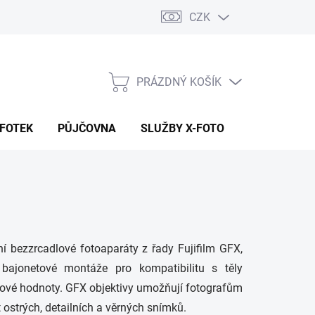
CZK
PRÁZDNÝ KOŠÍK
NÁKUPNÍ
KOŠÍK
 FOTEK
PŮJČOVNA
SLUŽBY X-FOTO
KONTAKTY
ní bezzrcadlové fotoaparáty z řady Fujifilm GFX,
é bajonetové montáže pro kompatibilitu s těly
nové hodnoty. GFX objektivy umožňují fotografům
ostrých, detailních a věrných snímků.