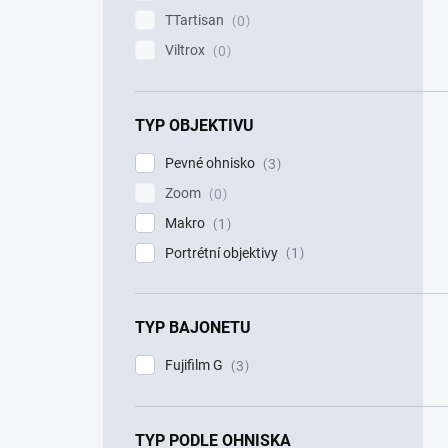
TTartisan
0
Viltrox
0
TYP OBJEKTIVU
Pevné ohnisko
3
Zoom
0
Makro
1
Portrétní objektivy
1
TYP BAJONETU
Fujifilm G
3
TYP PODLE OHNISKA