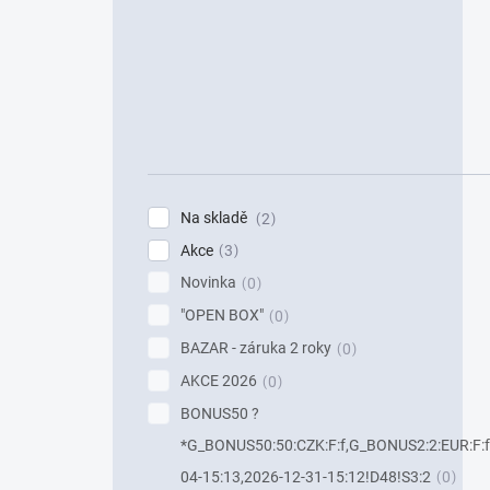
Na skladě
2
Akce
3
Novinka
0
"OPEN BOX"
0
BAZAR - záruka 2 roky
0
AKCE 2026
0
BONUS50 ?
*G_BONUS50:50:CZK:F:f,G_BONUS2:2:EUR:F:f
04-15:13,2026-12-31-15:12!D48!S3:2
0