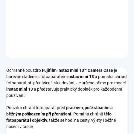
DORUČENÍ
−
+
Přidat do košíku
DETAILNÍ INFORMACE
ZEPTAT SE
HLÍDAT
Ochranné pouzdro
Fujifilm instax mini 13™ Camera Case
je
barevně sladěné s fotoaparátem
instax mini 13
a pomáhá chránit
fotoaparát při přenášení i skladování. Je určeno přímo pro model
instax mini 13
a představuje praktický doplněk pro každodenní
používání.
Pouzdro chrání fotoaparát před
prachem, poškrábáním a
běžným poškozením při přenášení
. Pomáhá chránit
tělo
fotoaparátu i objektiv
, takže se hodí na cesty, výlety i běžné
nošení v tašce.