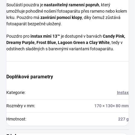
Součástí pouzdra je
nastavitelný ramenní popruh
, který
umožňuje pohodlné nošení fotoaparátu přes rameno nebo kolem
krku. Pouzdro má
zavírání pomocí klopy
, díky čemuž zůstává
fotoaparát bezpečně uložený.
Pouzdro pro
instax mini 13™
je dostupné v barvách
Candy Pink,
Dreamy Purple, Frost Blue, Lagoon Green a Clay White
, tedy v
odstínech sladěných s barevnými variantami fotoaparátu.
Doplňkové parametry
Kategorie
:
Instax
Rozměry v mm
:
170 × 130× 80 mm
Hmotnost
:
227 g