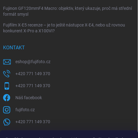
Fujinon GF120mmF4 Macro: objektiv, který ukazuje, proč má střední
formát smysl
Fujifilm X-E5 recenze – je to ještě nástupce X-E4, nebo už rovnou
konkurent X-Pro a X100VI?
KONTAKT
eshop
@
fujifoto.cz
+420 771 149 370
+420 771 149 370
Náš facebook
fujifoto.cz
+420 771 149 370
PŘIJÍMÁME ONLINE PLATBY