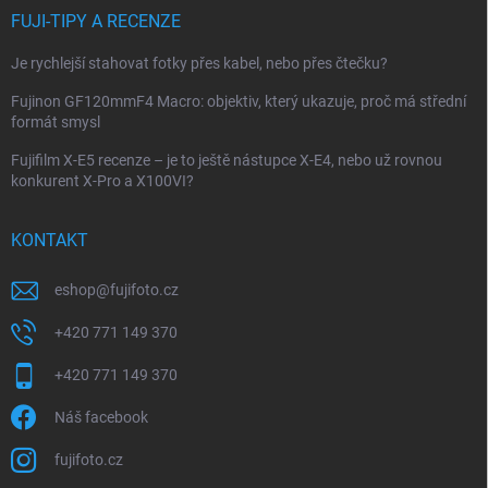
FUJI-TIPY A RECENZE
Je rychlejší stahovat fotky přes kabel, nebo přes čtečku?
Fujinon GF120mmF4 Macro: objektiv, který ukazuje, proč má střední
formát smysl
Fujifilm X-E5 recenze – je to ještě nástupce X-E4, nebo už rovnou
konkurent X-Pro a X100VI?
KONTAKT
eshop
@
fujifoto.cz
+420 771 149 370
+420 771 149 370
Náš facebook
fujifoto.cz