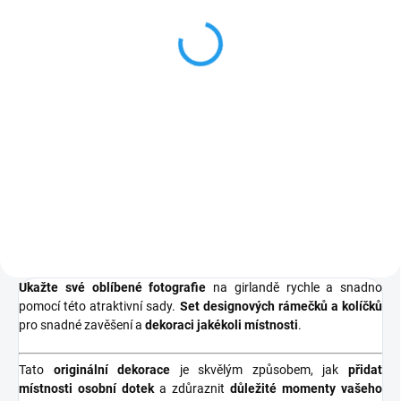
Instax mini film
Rainbow WW 1
299 Kč
247 Kč bez DPH
Do košíku
Rámeček filmu Rainbow má
jasné, duhové okraje, které se
postupně mění v odstínech
různých barev, což dodává
každému snímku hravý a
optimistický vzhled. Tento film se
nejlépe hodí pro zachycení...
Ukažte své oblíbené fotografie
na girlandě rychle a snadno
pomocí této atraktivní sady.
Set designových rámečků a kolíčků
pro snadné zavěšení a
dekoraci jakékoli místnosti
.
Tato
originální dekorace
je skvělým způsobem, jak
přidat
místnosti osobní dotek
a zdůraznit
důležité momenty vašeho