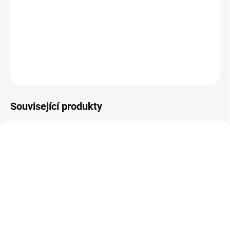
−
+
Přidat do košíku
DETAILNÍ INFORMACE
ZEPTAT SE
HLÍDAT
Související produkty
SKLADEM NA PRODEJNĚ