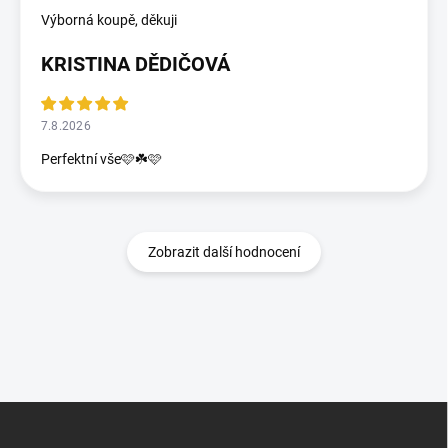
Výborná koupě, děkuji
KRISTINA DĚDIČOVÁ
7.8.2026
Perfektní vše🩷☘️🩷
Zobrazit další hodnocení
Z
á