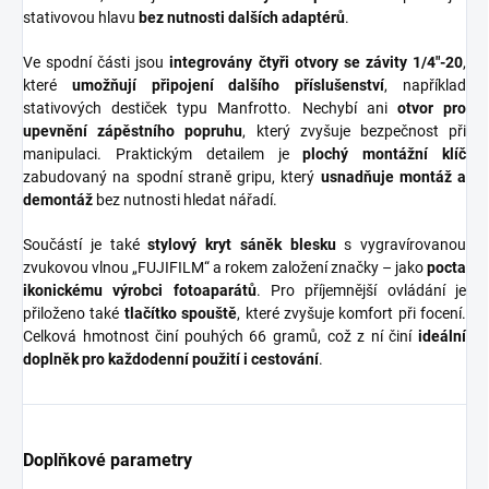
stativovou hlavu
bez nutnosti dalších adaptérů
.
Ve spodní části jsou
integrovány čtyři otvory se závity 1/4"-20
,
které
umožňují připojení dalšího příslušenství
, například
stativových destiček typu Manfrotto. Nechybí ani
otvor pro
upevnění zápěstního popruhu
, který zvyšuje bezpečnost při
manipulaci. Praktickým detailem je
plochý montážní klíč
zabudovaný na spodní straně gripu, který
usnadňuje montáž a
demontáž
bez nutnosti hledat nářadí.
Součástí je také
stylový kryt sáněk blesku
s vygravírovanou
zvukovou vlnou „FUJIFILM“ a rokem založení značky – jako
pocta
ikonickému výrobci fotoaparátů
. Pro příjemnější ovládání je
přiloženo také
tlačítko spouště
, které zvyšuje komfort při focení.
Celková hmotnost činí pouhých 66 gramů, což z ní činí
ideální
doplněk pro každodenní použití i cestování
.
Doplňkové parametry