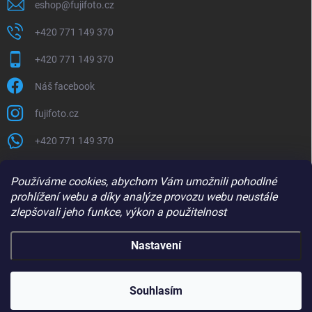
eshop
@
fujifoto.cz
+420 771 149 370
+420 771 149 370
Náš facebook
fujifoto.cz
+420 771 149 370
PŘIJÍMÁME ONLINE PLATBY
Používáme cookies, abychom Vám umožnili pohodlné
prohlížení webu a díky analýze provozu webu neustále
zlepšovali jeho funkce, výkon a použitelnost
Nastavení
Copyright 2026
FUJIFOTO.CZ
. Všechna práva vyhrazena.
Souhlasím
Vytvořil Shoptet