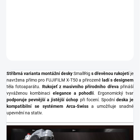
DORUČENÍ
−
+
Přidat do košíku
DETAILNÍ INFORMACE
ZEPTAT SE
HLÍDAT
Stříbrná varianta montážní desky
SmallRig
s dřevěnou rukojetí
je
navržena přímo pro FUJIFILM X-T50 a přirozeně
ladí s designem
těla fotoaparátu.
Rukojeť z masivního přírodního dřeva
přináší
vyváženou kombinaci
elegance a pohodlí
. Ergonomický tvar
podporuje pevnější a jistější úchop
při focení. Spodní
deska je
kompatibilní se systémem Arca-Swiss
a umožňuje snadné
upevnění na stativ.