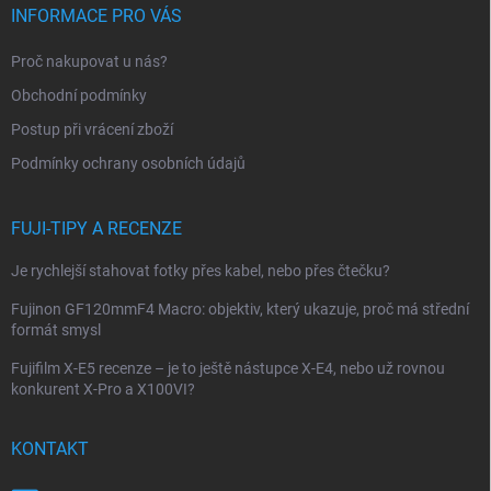
p
INFORMACE PRO VÁS
a
t
Proč nakupovat u nás?
í
Obchodní podmínky
Postup při vrácení zboží
Podmínky ochrany osobních údajů
FUJI-TIPY A RECENZE
Je rychlejší stahovat fotky přes kabel, nebo přes čtečku?
Fujinon GF120mmF4 Macro: objektiv, který ukazuje, proč má střední
formát smysl
Fujifilm X-E5 recenze – je to ještě nástupce X-E4, nebo už rovnou
konkurent X-Pro a X100VI?
KONTAKT