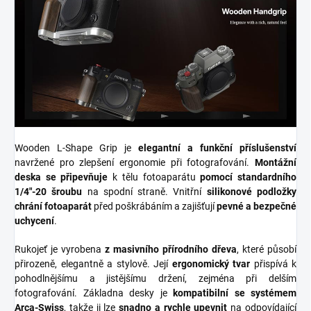
Wooden L-Shape Grip je
elegantní a funkční příslušenství
navržené pro zlepšení ergonomie při fotografování.
Montážní
deska se připevňuje
k tělu fotoaparátu
pomocí standardního
1/4"-20 šroubu
na spodní straně. Vnitřní
silikonové podložky
chrání fotoaparát
před poškrábáním a zajišťují
pevné a bezpečné
uchycení
.
Rukojeť je vyrobena
z masivního přírodního dřeva
, které působí
přirozeně, elegantně a stylově. Její
ergonomický tvar
přispívá k
pohodlnějšímu a jistějšímu držení, zejména při delším
fotografování. Základna desky je
kompatibilní se systémem
Arca-Swiss
, takže ji lze
snadno a rychle upevnit
na odpovídající