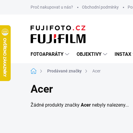
Přejít
Proč nakupovat u nás?
Obchodní podmínky
Po
na
obsah
FOTOAPARÁTY
OBJEKTIVY
INSTAX
Domů
Prodávané značky
Acer
Acer
Žádné produkty značky
Acer
nebyly nalezeny...