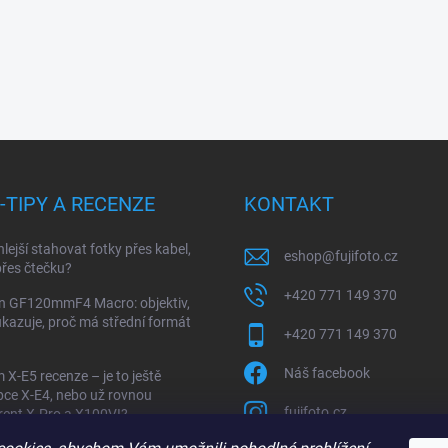
I-TIPY A RECENZE
KONTAKT
hlejší stahovat fotky přes kabel,
eshop
@
fujifoto.cz
řes čtečku?
+420 771 149 370
on GF120mmF4 Macro: objektiv,
ukazuje, proč má střední formát
+420 771 149 370
Náš facebook
m X-E5 recenze – je to ještě
ce X-E4, nebo už rovnou
fujifoto.cz
ent X-Pro a X100VI?