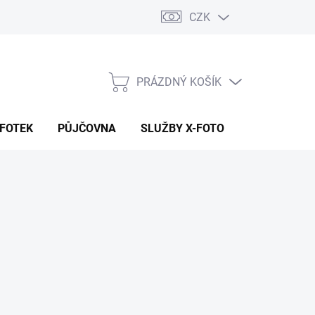
CZK
PRÁZDNÝ KOŠÍK
NÁKUPNÍ
KOŠÍK
 FOTEK
PŮJČOVNA
SLUŽBY X-FOTO
KONTAKTY