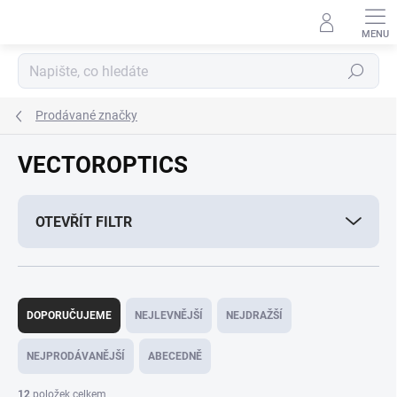
Přejít
na
obsah
Hledat
Prodávané značky
VECTOROPTICS
OTEVŘÍT FILTR
Ř
a
DOPORUČUJEME
NEJLEVNĚJŠÍ
NEJDRAŽŠÍ
z
e
NEJPRODÁVANĚJŠÍ
ABECEDNĚ
n
í
12
položek celkem