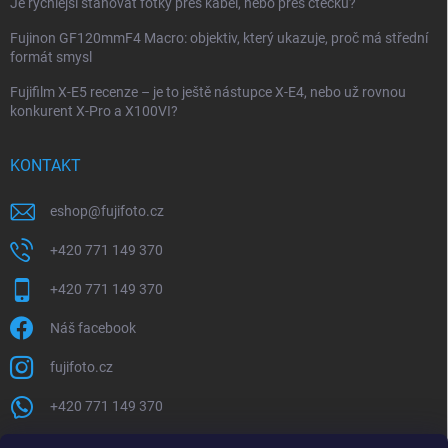
Je rychlejší stahovat fotky přes kabel, nebo přes čtečku?
Fujinon GF120mmF4 Macro: objektiv, který ukazuje, proč má střední
formát smysl
Fujifilm X-E5 recenze – je to ještě nástupce X-E4, nebo už rovnou
konkurent X-Pro a X100VI?
KONTAKT
eshop
@
fujifoto.cz
+420 771 149 370
+420 771 149 370
Náš facebook
fujifoto.cz
+420 771 149 370