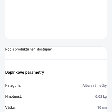
DORUČENÍ
−
+
Přidat do košíku
ZEPTAT SE
HLÍDAT
Popis produktu není dostupný
Doplňkové parametry
Kategorie
:
Alba a rámečky
Hmotnost
:
0.02 kg
Výška
:
10 cm