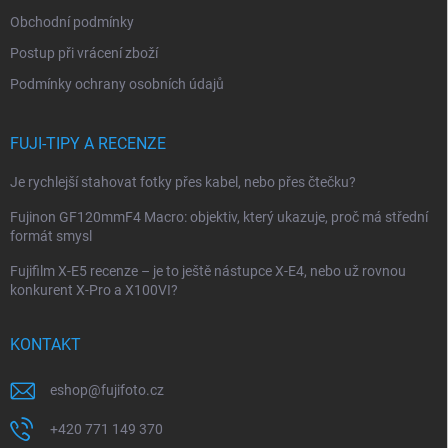
í
Obchodní podmínky
Postup při vrácení zboží
Podmínky ochrany osobních údajů
FUJI-TIPY A RECENZE
Je rychlejší stahovat fotky přes kabel, nebo přes čtečku?
Fujinon GF120mmF4 Macro: objektiv, který ukazuje, proč má střední
formát smysl
Fujifilm X-E5 recenze – je to ještě nástupce X-E4, nebo už rovnou
konkurent X-Pro a X100VI?
KONTAKT
eshop
@
fujifoto.cz
+420 771 149 370