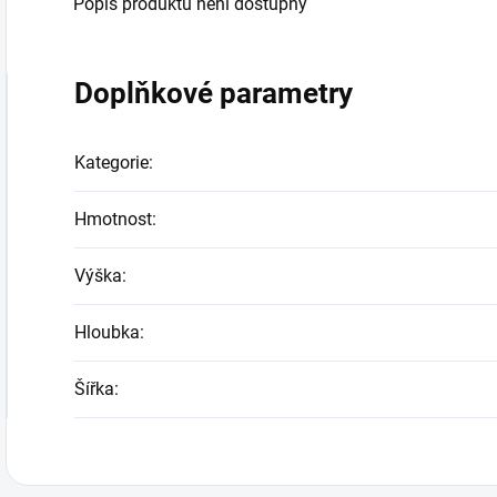
Popis produktu není dostupný
Doplňkové parametry
Kategorie
:
Hmotnost
:
Výška
:
Hloubka
:
Šířka
: