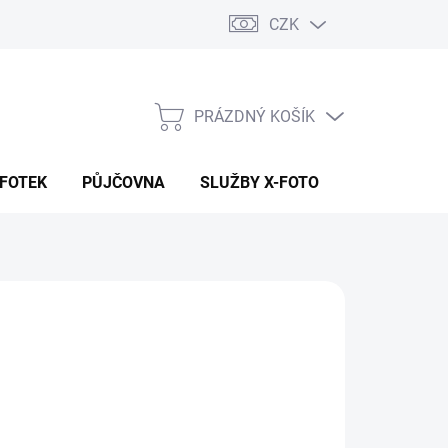
CZK
PRÁZDNÝ KOŠÍK
NÁKUPNÍ
KOŠÍK
 FOTEK
PŮJČOVNA
SLUŽBY X-FOTO
KONTAKTY
409 Kč
9 Kč
 Kč bez DPH
ná
LADEM NA PRODEJNĚ
:
EME DORUČIT
8.2026