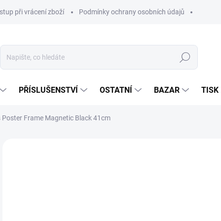
stup při vrácení zboží
Podmínky ochrany osobních údajů
Hledat
PŘÍSLUŠENSTVÍ
OSTATNÍ
BAZAR
TISK
 Poster Frame Magnetic Black 41cm
42
338
Měr
SK
cena
MŮŽ
DO:
11.