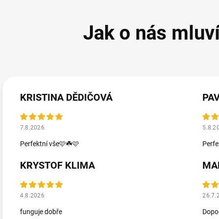
KRISTINA DĚDIČOVÁ
PA
7.8.2026
5.8.2
Perfektní vše🩷☘️🩷
Perfe
KRYSTOF KLIMA
MA
4.8.2026
26.7.
funguje dobře
Dopor