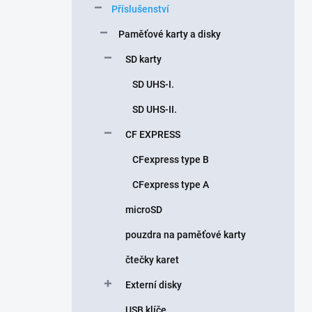
Příslušenství
í
p
Paměťové karty a disky
a
n
SD karty
e
SD UHS-I.
l
SD UHS-II.
CF EXPRESS
CFexpress type B
CFexpress type A
microSD
pouzdra na paměťové karty
čtečky karet
Externí disky
USB klíče