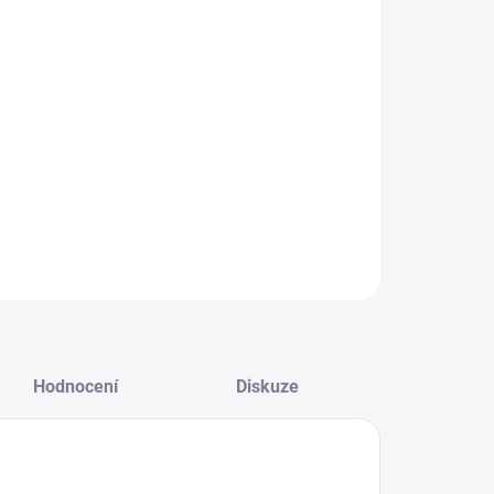
NOSTI DORUČENÍ
−
+
Přidat do košíku
ZEPTAT SE
HLÍDAT
Hodnocení
Diskuze