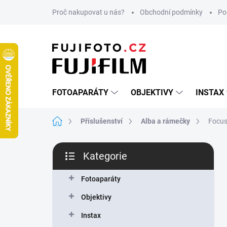
Přejít
Proč nakupovat u nás?
Obchodní podmínky
Po
na
obsah
FOTOAPARÁTY
OBJEKTIVY
INSTAX
Domů
Příslušenství
Alba a rámečky
Focus
P
Kategorie
o
Přeskočit
s
kategorie
t
Fotoaparáty
r
Objektivy
a
n
Instax
n