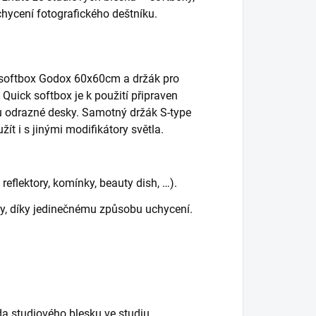
uchycení fotografického deštníku.
 softbox Godox 60x60cm a držák pro
 Quick softbox je k použití připraven
u odrazné desky. Samotný držák S-type
žít i s jinými modifikátory světla.
eflektory, komínky, beauty dish, …).
sky, díky jedinečnému způsobu uchycení.
da studiového blesku ve studiu.