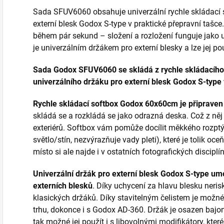
Sada SFUV6060 obsahuje univerzální rychle skládací
externí blesk Godox S-type v praktické přepravní tašce.
během pár sekund – složení a rozložení funguje jako 
je univerzálním držákem pro externí blesky a lze jej pou
Sada Godox SFUV6060 se skládá z rychle skládacího
univerzálního držáku pro externí blesk Godox S-type 
Rychle skládací softbox Godox 60x60cm je připraven
skládá se a rozkládá se jako odrazná deska. Což z něj 
exteriérů. Softbox vám pomůže docílit měkkého rozpt
světlo/stín, nezvýrazňuje vady pleti), které je tolik oce
místo si ale najde i v ostatních fotografických disciplí
Univerzální držák pro externí blesk Godox S-type um
externích blesků
. Díky uchycení za hlavu blesku neri
klasických držáků. Díky stavitelným čelistem je možné
trhu, dokonce i s Godox AD-360. Držák je osazen bajo
tak možné jej použít i s libovolnými modifikátory, kter