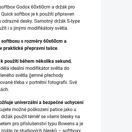
 softbox Godox 60x60cm a držák pro
 Quick softbox je k použití připraven
u odrazné desky. Samotný držák S-type
žít i s jinými modifikátory světla.
 softboxu s rozměry 60x60cm a
v praktické přepravní tašce
.
 k použití během několika sekund
,
dělá ideální modifikátor světla do
ýleného světla (jemné přechody
ňované třeba v portrétní fotografii. Své
nách.
ožňuje univerzální a bezpečné uchycení
skujete možné poškození patice jako u
 držák použít téměř se všemi blesky na
netem pro příslušenství typu Bowens a je
é znáte ze studiových blesků – softboxy,