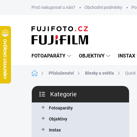
Přejít
Proč nakupovat u nás?
Obchodní podmínky
Po
na
obsah
FOTOAPARÁTY
OBJEKTIVY
INSTAX
Domů
Příslušenství
Blesky a světla
Quick
P
Kategorie
o
Přeskočit
s
kategorie
t
Fotoaparáty
r
Objektivy
a
n
Instax
n