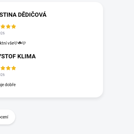
STINA DĚDIČOVÁ
026
ktní vše🩷☘️🩷
YSTOF KLIMA
026
je dobře
ocení