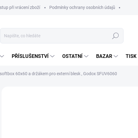
stup při vrácení zboží
Podmínky ochrany osobních údajů
Hledat
PŘÍSLUŠENSTVÍ
OSTATNÍ
BAZAR
TISK
 softbox 60x60 a držákem pro externí blesk , Godox SFUV6060
1 
1 0
Měr
NA
cena
MOŽ