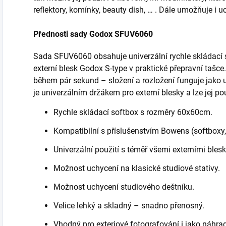
reflektory, komínky, beauty dish, … . Dále umožňuje i 
Přednosti sady Godox SFUV6060
Sada SFUV6060 obsahuje univerzální rychle skládací
externí blesk Godox S-type v praktické přepravní tašce.
během pár sekund – složení a rozložení funguje jako 
je univerzálním držákem pro externí blesky a lze jej pou
Rychle skládací softbox s rozměry 60x60cm.
Kompatibilní s příslušenstvím Bowens (softboxy, r
Univerzální použití s téměř všemi externími ble
Možnost uchycení na klasické studiové stativy.
Možnost uchycení studiového deštníku.
Velice lehký a skladný – snadno přenosný.
Vhodný pro exteriové fotografování i jako náhra