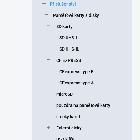
Příslušenství
í
p
Paměťové karty a disky
a
n
SD karty
e
SD UHS-I.
l
SD UHS-II.
CF EXPRESS
CFexpress type B
CFexpress type A
microSD
pouzdra na paměťové karty
čtečky karet
Externí disky
USB klíče