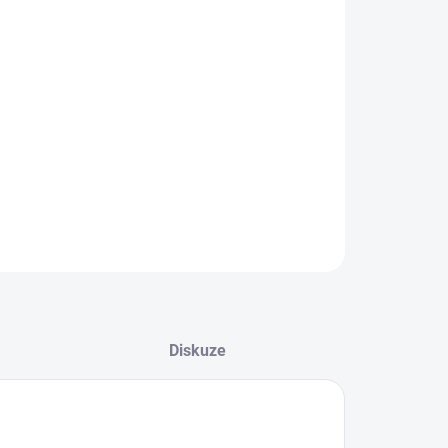
−
+
Přidat do košíku
ILNÍ INFORMACE
ZEPTAT SE
HLÍDAT
Diskuze