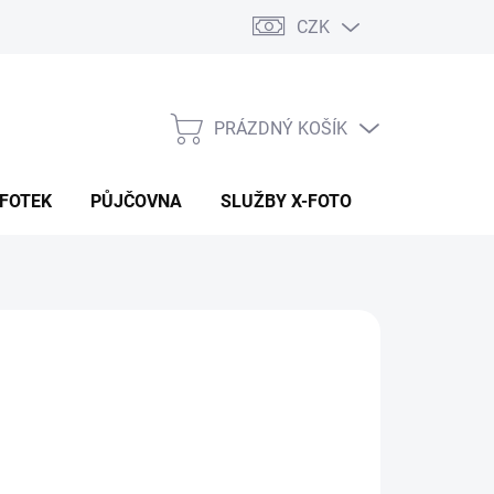
CZK
PRÁZDNÝ KOŠÍK
NÁKUPNÍ
KOŠÍK
 FOTEK
PŮJČOVNA
SLUŽBY X-FOTO
KONTAKTY
280 Kč
58 Kč bez DPH
ná
 DOTAZ
:
NOSTI DORUČENÍ