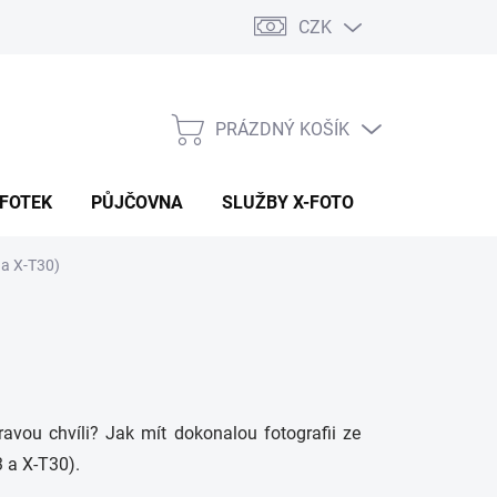
CZK
PRÁZDNÝ KOŠÍK
NÁKUPNÍ
KOŠÍK
 FOTEK
PŮJČOVNA
SLUŽBY X-FOTO
KONTAKTY
 a X-T30)
avou chvíli? Jak mít dokonalou fotografii ze
 a X-T30).