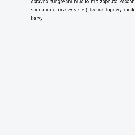
správné fungování musíte mít zapnuté všechny 
snímání na křížový volič (ideálně dopravy míst
barvy.