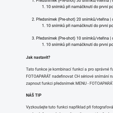
Předsnímek (Pre-shot) 30 snímků/vteřina | 
10 snímků při namáčknutí do první 
Předsnímek (Pre-shot) 20 snímků/vteřina | 
10 snímků při namáčknutí do první 
Předsnímek (Pre-shot) 10 snímků/vteřina | 
10 snímků při namáčknutí do první 
Jak nastavit?
Tato funkce je kombinací funkcí a pro správné f
FOTOAPARÁT nadefinovat CH sériové snímání
zapnout funkci předsnímek MENU - FOTOAPARÁT 
NÁŠ TIP
Vyzkoušejte tuto funkci například při fotografov