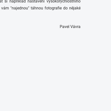
t si například nastavení vysokorychlostního
č vám "najednou" táhnou fotografie do nějaké
Pavel Vávra