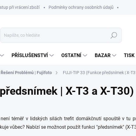
stup při vrácení zboží
Podmínky ochrany osobních údajů
Hledat
PŘÍSLUŠENSTVÍ
OSTATNÍ
BAZAR
TISK
 Řešení Problémů | Fujifoto
FUJI-TIP 33 (Funkce předsnímek | X-T3
předsnímek | X-T3 a X-T30)
ní téměř v lidských silách trefit domákčnutí spouště v tu pr
akuje vůbec? Nabízí se možnost použít funkci "předsnímek" (X-T3