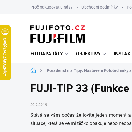
Přejít
Proč nakupovat u nás?
Obchodní podmínky
Po
na
obsah
FOTOAPARÁTY
OBJEKTIVY
INSTAX
Domů
Poradenství a Tipy: Nastavení Fototechniky a
FUJI-TIP 33 (Funkce 
20.2.2019
Stává se vám občas že lovíte jeden moment a ne
situace, která se velmi těžko opakuje nebo neop