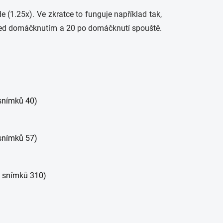
(1.25x). Ve zkratce to funguje například tak,
před domáčknutím a 20 po domáčknutí spouště.
snímků 40)
snímků 57)
h snímků 310)