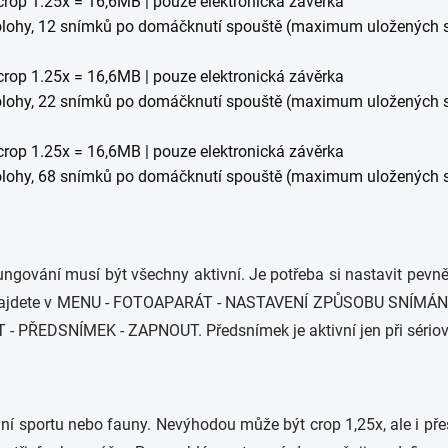
crop 1.25x = 16,6MB | pouze elektronická závěrka
polohy, 12 snímků po domáčknutí spouště (maximum uložených 
crop 1.25x = 16,6MB | pouze elektronická závěrka
polohy, 22 snímků po domáčknutí spouště (maximum uložených 
crop 1.25x = 16,6MB | pouze elektronická závěrka
polohy, 68 snímků po domáčknutí spouště (maximum uložených 
ungování musí být všechny aktivní. Je potřeba si nastavit pevn
 najdete v MENU - FOTOAPARÁT - NASTAVENÍ ZPŮSOBU SNÍMÁ
- PŘEDSNÍMEK - ZAPNOUT. Předsnímek je aktivní jen při séri
ání sportu nebo fauny. Nevýhodou může být crop 1,25x, ale i pře