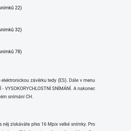
snímků 22)
snímků 32)
snímků 78)
ě elektronickou závěrku tedy (ES). Dále v menu
NÍ - VYSOKORYCHLOSTNÍ SNÍMÁNÍ. A nakonec
ovém snímání CH.
s něj získáváte přes 16 Mpix velké snímky. Pro