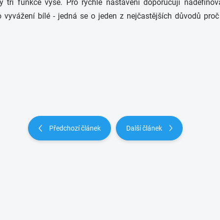
tři funkce výše. Pro rychlé nastavení doporučuji nadefinova
o vyvážení bílé - jedná se o jeden z nejčastějších důvodů pro
Předchozí článek
Další článek