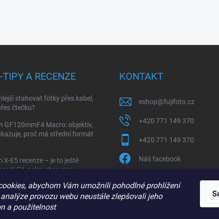
I-TIPY A RECENZE
KONTAKT
hlejší stahovat fotky přes kabel,
eshop
@
fujifoto.cz
řes čtečku?
+420 771 149 370
on GF120mmF4 Macro: objektiv,
ukazuje, proč má střední formát
+420 771 149 370
Náš facebook
m X-E5 recenze – je to ještě
ce X-E4, nebo už rovnou
fujifoto.cz
ent X-Pro a X100VI?
ookies, abychom Vám umožnili pohodlné prohlížení
S
 analýze provozu webu neustále zlepšovali jeho
+420 771 149 370
n a použitelnost