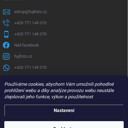
eshop
@
fujifoto.cz
+420 771 149 370
+420 771 149 370
Náš facebook
fujifoto.cz
+420 771 149 370
PŘIJÍMÁME ONLINE PLATBY
Používáme cookies, abychom Vám umožnili pohodlné
prohlížení webu a díky analýze provozu webu neustále
zlepšovali jeho funkce, výkon a použitelnost
Nastavení
Copyright 2026
FUJIFOTO.CZ
. Všechna práva vyhrazena.