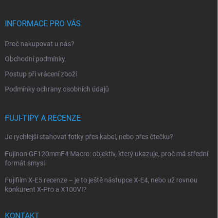
á
p
INFORMACE PRO VÁS
a
t
Proč nakupovat u nás?
í
Obchodní podmínky
Postup při vrácení zboží
Podmínky ochrany osobních údajů
FUJI-TIPY A RECENZE
Je rychlejší stahovat fotky přes kabel, nebo přes čtečku?
Fujinon GF120mmF4 Macro: objektiv, který ukazuje, proč má střední
formát smysl
Fujifilm X-E5 recenze – je to ještě nástupce X-E4, nebo už rovnou
konkurent X-Pro a X100VI?
KONTAKT