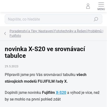
Přejít
na
obsah
Hledat
Poradenství a Tipy: Nastavení Fototechniky a Řešení Problémů |
Fujifoto
novinka X-S20 ve srovnávací
tabulce
29.5.2023
Připravili jsme pro Vás srovnávací tabulku
všech
stávajících modelů FUJIFILM řady X.
Doplnili jsme novinku
Fujifilm
X-S20
a výhod je více, než
by se mohlo na první pohled zdát