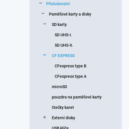
Příslušenství
í
p
Paměťové karty a disky
a
n
SD karty
e
SD UHS-I.
l
SD UHS-II.
CF EXPRESS
CFexpress type B
CFexpress type A
microSD
pouzdra na paměťové karty
čtečky karet
Externí disky
USB klíče