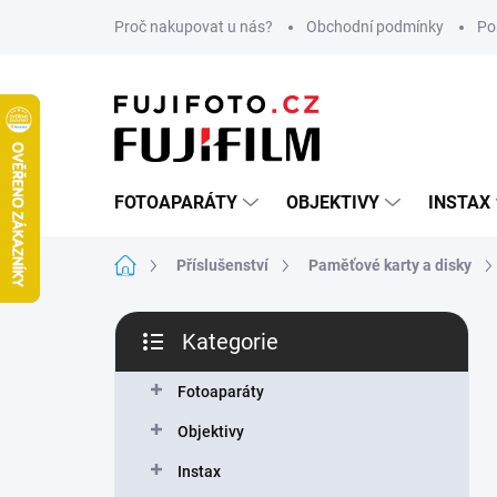
Přejít
Proč nakupovat u nás?
Obchodní podmínky
Po
na
obsah
FOTOAPARÁTY
OBJEKTIVY
INSTAX
Domů
Příslušenství
Paměťové karty a disky
P
Kategorie
o
Přeskočit
s
kategorie
t
Fotoaparáty
r
Objektivy
a
n
Instax
n