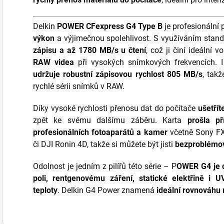
Delkin
POWER CFexpress G4 Type B
je profesionální
výkon
a výjimečnou spolehlivost. S využíváním stan
zápisu a až 1780 MB/s u čtení
, což ji činí ideální 
RAW videa
při vysokých snímkových frekvencích. I
udržuje robustní zápisovou rychlost 805 MB/s
, tak
rychlé sérii snímků v RAW.
Díky vysoké rychlosti přenosu dat do počítače
ušetřít
zpět ke svému dalšímu záběru. Karta
prošla p
profesionálních fotoaparátů a kamer
včetně Sony FX
či DJI Ronin 4D, takže si můžete být jisti
bezproblémov
Odolnost je jedním z pilířů této série – P
OWER G4 je 
poli, rentgenovému záření, statické elektřině i U
teploty
. Delkin G4 Power znamená
ideální rovnováhu 