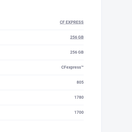
CF EXPRESS
256 GB
256 GB
CFexpress™
805
1780
1700