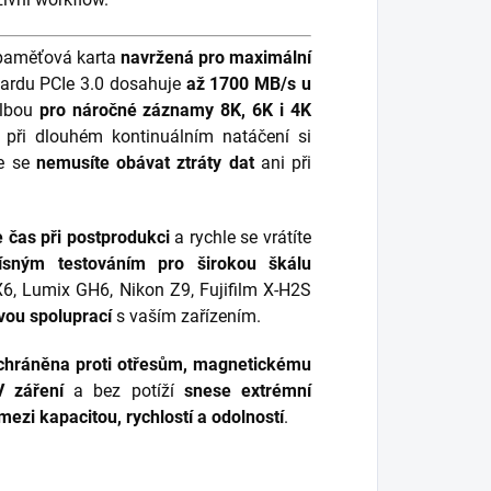
 paměťová karta
navržená pro maximální
dardu PCIe 3.0 dosahuje
až 1700 MB/s u
volbou
pro náročné záznamy 8K, 6K i 4K
 při dlouhém kontinuálním natáčení si
že se
nemusíte obávat ztráty dat
ani při
e čas při postprodukci
a rychle se vrátíte
řísným testováním pro širokou škálu
6, Lumix GH6, Nikon Z9, Fujifilm X-H2S
ou spoluprací
s vaším zařízením.
chráněna proti otřesům, magnetickému
V záření
a bez potíží
snese extrémní
mezi kapacitou, rychlostí a odolností
.