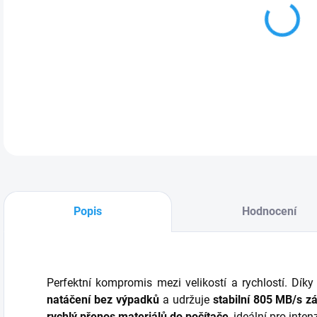
MOŽ
DETA
Popis
Hodnocení
Perfektní kompromis mezi velikostí a rychlostí. Dík
natáčení bez výpadků
a udržuje
stabilní 805 MB/s z
rychlý přenos materiálů do počítače
, ideální pro inte