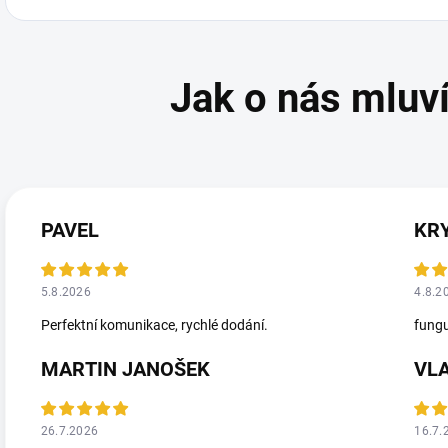
PAVEL
KR
5.8.2026
4.8.2
Perfektní komunikace, rychlé dodání.
fungu
MARTIN JANOŠEK
VL
26.7.2026
16.7.