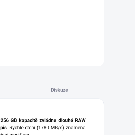
NOSTI DORUČENÍ
−
+
Přidat do košíku
ILNÍ INFORMACE
ZEPTAT SE
HLÍDAT
Diskuze
y
256 GB kapacitě zvládne dlouhé RAW
ápis
. Rychlé čtení (1780 MB/s) znamená
nzivní workflow.