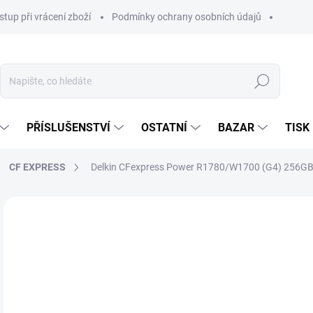
stup při vrácení zboží
Podmínky ochrany osobních údajů
Hledat
PŘÍSLUŠENSTVÍ
OSTATNÍ
BAZAR
TISK
CF EXPRESS
Delkin CFexpress Power R1780/W1700 (G4) 256G
9 
8 0
Měr
SKL
cena
MŮŽ
DO:
13.