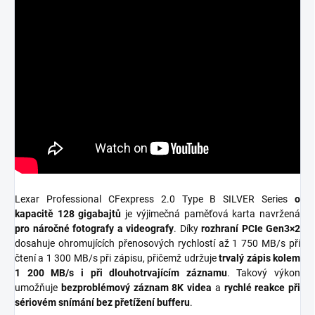
Lexar Professional CFexpress 2.0 Type B SILVER Series
o
kapacitě 128 gigabajtů
je výjimečná paměťová karta navržená
pro náročné fotografy a videografy
. Díky
rozhraní PCIe Gen3×2
dosahuje ohromujících přenosových rychlostí až 1 750 MB/s při
čtení a 1 300 MB/s při zápisu, přičemž udržuje
trvalý zápis kolem
1 200 MB/s i při dlouhotrvajícím záznamu
. Takový výkon
umožňuje
bezproblémový záznam 8K videa
a
rychlé reakce při
sériovém snímání bez přetížení bufferu
.