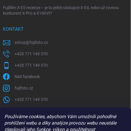
Fujifilm X-E5 recenze – je to ještě nástupce X-E4, nebo už rovnou
konkurent X-Pro a X100VI?
KONTAKT
eshop
@
fujifoto.cz
+420 771 149 370
+420 771 149 370
Náš facebook
fujifoto.cz
+420 771 149 370
PŘIJÍMÁME ONLINE PLATBY
Používáme cookies, abychom Vám umožnili pohodlné
prohlížení webu a díky analýze provozu webu neustále
zlepšovali jeho funkce, výkon a použitelnost