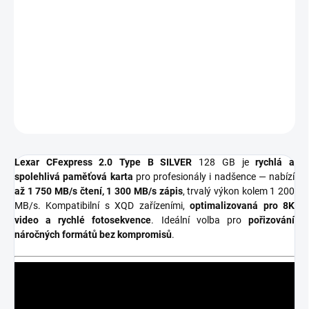
DORUČENÍ
−
+
Přidat do košíku
DETAILNÍ INFORMACE
ZEPTAT SE
HLÍDAT
Lexar CFexpress 2.0 Type B SILVER
128 GB je
rychlá a
spolehlivá paměťová karta
pro profesionály i nadšence — nabízí
až 1 750 MB/s čtení, 1 300 MB/s zápis
, trvalý výkon kolem 1 200
MB/s. Kompatibilní s XQD zařízeními,
optimalizovaná pro 8K
video a rychlé fotosekvence
. Ideální volba pro
pořizování
náročných formátů bez kompromisů
.