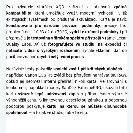
Pro uživatele starších XQD zařízení je přínosná
zpětná
kompatibilita
, která umožňuje využít moderní rychlosti i v již
existujících systémech po příslušné aktualizaci. Karta je navíc
konstruována pro náročné provozní podmínky
: pracuje bez
problémů od –10 °C až do 70 °C,
vydrží extrémní podmínky
i při
přepravě a
je testována v širokém spektru přístrojů
v rámci Lexar
Quality Labs. Ať už
fotografujete ve studiu, na expedici či
natáčíte videa s vysokým rozlišením
, rychlé vkládání dat do
počítače značně
urychlí celý tvůrčí proces
.
Nezávislé testy potvrdily
spolehlivost i při kritických úlohách
—
například Canon EOS R5 zvládl bez přerušení nahrávat 8K RAW,
dokud jej neomezil interní přehřátí, nikoli karta. Ve srovnání s
konkurencí, například modely SanDisk ExtremePRO, ukázala tato
karta
výrazně lepší udržovaný zápis
a přitom často výrazně
výhodnější cenu. S limitovanou desetiletou zárukou a odbornou
podporou poskytuje
kartu, na kterou se můžete dlouhodobě
spolehnout
— a to jak ve studiu, tak v terénu.