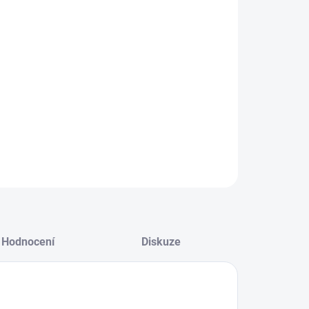
NOSTI DORUČENÍ
−
+
Přidat do košíku
ILNÍ INFORMACE
ZEPTAT SE
HLÍDAT
Hodnocení
Diskuze