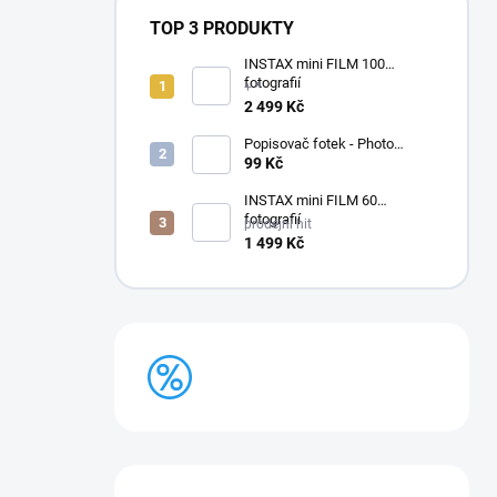
TOP 3 PRODUKTY
INSTAX mini FILM 100
fotografií
+ *
2 499 Kč
Popisovač fotek - Photo
Signature (made in Japan)
99 Kč
INSTAX mini FILM 60
fotografií
prodejní hit
1 499 Kč
BAZAR