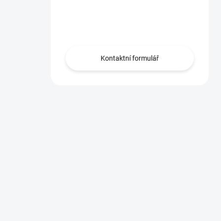
Máte otázku?
Obraťte se na nás.
Kontaktní formulář