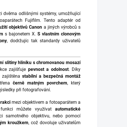
 dvěma odlišnými systémy, umožňující
aparátech Fujifilm.
Tento adaptér od
užití objektivů Canon
a jiných výrobců s
lm
s bajonetem X.
S vlastním clonovým
lony
, dodržujíc tak standardy uživatelů
tní slitiny hliníku s chromovanou mosazí
ukce zajišťuje
pevnost a odolnost
. Díky
e zajištěna
stabilní a bezpečná montáž
atřena
černě matným povrchem
, který
ýsledky při fotografování.
erakci
mezi objektivem a fotoaparátem a
 funkci můžete využívat
automatické
ci samotného objektivu, nebo pomocí
ovým kroužkem
, což dovoluje uživatelům