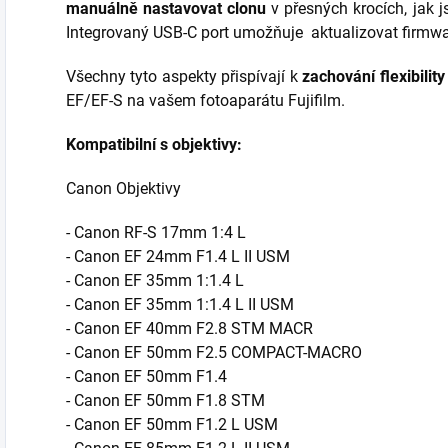
manuálně nastavovat clonu
v přesných krocích, jak j
Integrovaný USB-C port umožňuje aktualizovat firmwar
Všechny tyto aspekty přispívají k
zachování flexibilit
EF/EF-S na vašem fotoaparátu Fujifilm.
Kompatibilní s objektivy:
Canon Objektivy
- Canon RF-S 17mm 1:4 L
- Canon EF 24mm F1.4 L II USM
- Canon EF 35mm 1:1.4 L
- Canon EF 35mm 1:1.4 L II USM
- Canon EF 40mm F2.8 STM MACR
- Canon EF 50mm F2.5 COMPACT-MACRO
- Canon EF 50mm F1.4
- Canon EF 50mm F1.8 STM
- Canon EF 50mm F1.2 L USM