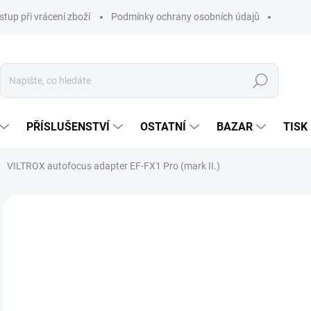
stup při vrácení zboží
Podmínky ochrany osobních údajů
Hledat
PŘÍSLUŠENSTVÍ
OSTATNÍ
BAZAR
TISK
VILTROX autofocus adapter EF-FX1 Pro (mark II.)
4 
4 1
Měr
SK
cena
MŮŽ
DO:
11.