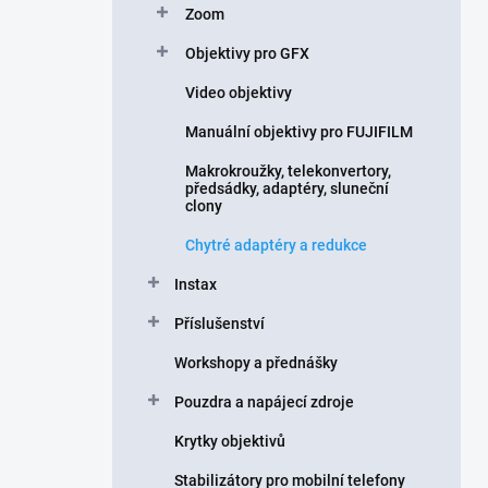
Zoom
í
p
Objektivy pro GFX
a
n
Video objektivy
e
Manuální objektivy pro FUJIFILM
l
Makrokroužky, telekonvertory,
předsádky, adaptéry, sluneční
clony
Chytré adaptéry a redukce
Instax
Příslušenství
Workshopy a přednášky
Pouzdra a napájecí zdroje
Krytky objektivů
Stabilizátory pro mobilní telefony