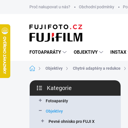
Přejít
Proč nakupovat u nás?
Obchodní podmínky
Po
na
obsah
FOTOAPARÁTY
OBJEKTIVY
INSTAX
Domů
Objektivy
Chytré adaptéry a redukce
P
Kategorie
o
Přeskočit
s
kategorie
t
Fotoaparáty
r
Objektivy
a
n
Pevné ohnisko pro FUJI X
n