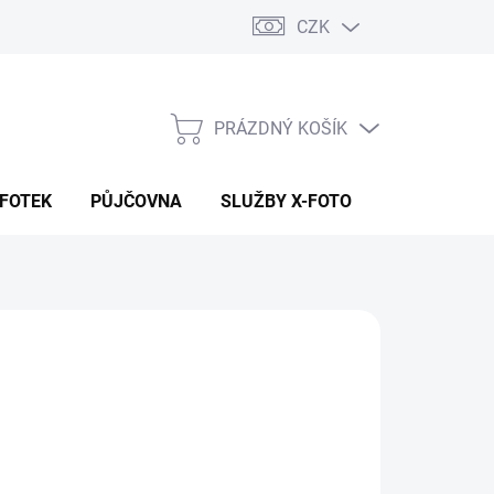
CZK
PRÁZDNÝ KOŠÍK
NÁKUPNÍ
KOŠÍK
 FOTEK
PŮJČOVNA
SLUŽBY X-FOTO
KONTAKTY
999 Kč
31 Kč bez DPH
ná
LADEM NA PRODEJNĚ
:
EME DORUČIT
8.2026