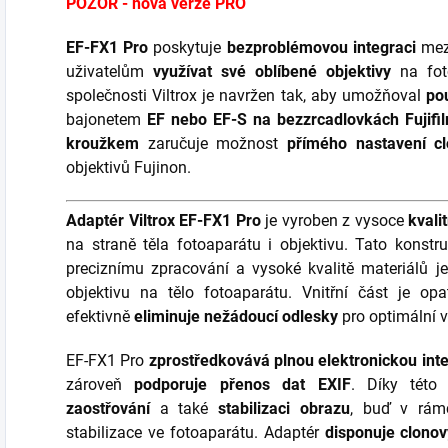
POZOR - nová verze PRO
EF-FX1 Pro
poskytuje
bezproblémovou integraci
mezi
uživatelům
využívat své oblíbené objektivy
na foto
společnosti Viltrox je navržen tak, aby umožňoval
po
bajonetem
EF nebo EF-S na bezzrcadlovkách Fujifi
kroužkem
zaručuje možnost
přímého nastavení c
objektivů Fujinon.
Adaptér Viltrox
EF-FX1 Pro
je vyroben z vysoce
kvali
na straně těla fotoaparátu i objektivu. Tato konstr
preciznímu zpracování a vysoké kvalitě materiálů j
objektivu na tělo fotoaparátu. Vnitřní část je op
efektivně
eliminuje nežádoucí odlesky
pro optimální v
EF-FX1 Pro
zprostředkovává
plnou elektronickou int
zároveň
podporuje přenos dat EXIF
. Díky této
zaostřování
a také
stabilizaci obrazu
, buď v rám
stabilizace ve fotoaparátu. Adaptér
disponuje clon