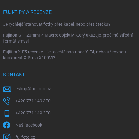
FUJI-TIPY A RECENZE
Je rychlejší stahovat fotky přes kabel, nebo přes čtečku?
Fujinon GF120mmF4 Macro: objektiv, který ukazuje, proč má střední
formát smysl
Fujifilm X-E5 recenze – je to ještě nástupce X-E4, nebo už rovnou
konkurent X-Pro a X100VI?
KONTAKT
eshop
@
fujifoto.cz
+420 771 149 370
+420 771 149 370
Náš facebook
fujifoto.cz