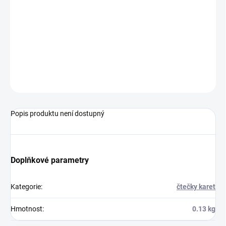
MOŽNOSTI
DORUČENÍ
−
+
Přidat do košíku
ZEPTAT SE
HLÍDAT
Popis produktu není dostupný
Doplňkové parametry
Kategorie
:
čtečky karet
Hmotnost
:
0.13 kg