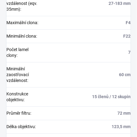
vzdálenost (eqv.
27-183 mm
35mm)
:
Maximální clona
:
F4
Minimální clona
:
F22
Počet lamel
7
clony
:
Minimální
zaostřovací
60 cm
vzdálenost
:
Konstrukce
15 členů / 12 skupin
objektivu
:
Průměr filtru
:
72 mm
Délka objektivu
:
123,5 mm