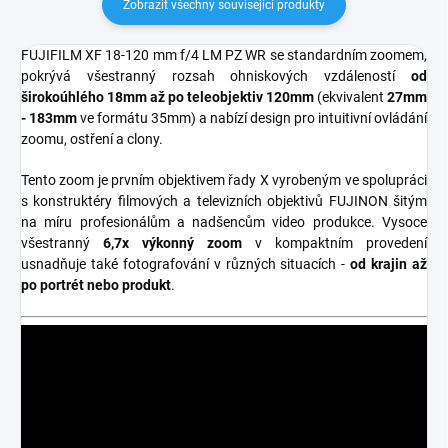
Zobrazit všechny související produkty
FUJIFILM XF 18-120 mm f/4 LM PZ WR se standardním zoomem,
pokrývá všestranný rozsah ohniskových vzdáleností
od
širokoúhlého 18mm až po teleobjektiv 120mm
(ekvivalent
27mm
- 183mm
ve formátu 35mm)
a nabízí design pro intuitivní ovládání
zoomu, ostření
a clony.
Tento zoom je prvním objektivem řady X vyrobeným ve spolupráci
s konstruktéry filmových a televizních objektivů FUJINON šitým
na míru profesionálům a nadšencům video produkce.
Vysoce
všestranný
6,7x výkonný zoom
v kompaktním provedení
usnadňuje také fotografování v různých situacích -
od krajin až
po portrét nebo produkt
.