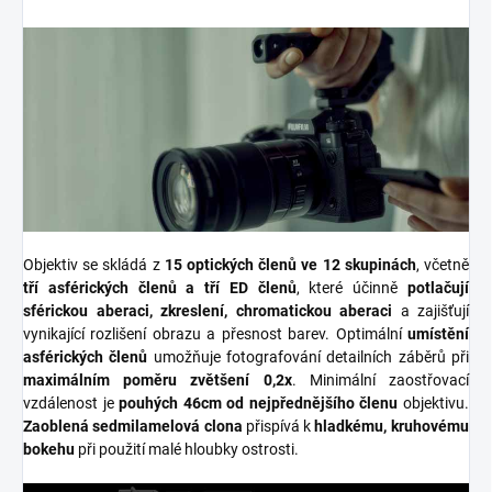
Objektiv se skládá z
15 optických členů ve 12 skupinách
, včetně
tří asférických členů a tří ED členů
, které účinně
potlačují
sférickou aberaci, zkreslení, chromatickou aberaci
a zajišťují
vynikající rozlišení obrazu a přesnost barev. Optimální
umístění
asférických členů
umožňuje fotografování detailních záběrů při
maximálním poměru zvětšení 0,2x
. Minimální zaostřovací
vzdálenost je
pouhých 46cm od nejpřednějšího členu
objektivu.
Zaoblená sedmilamelová clona
přispívá k
hladkému, kruhovému
bokehu
při použití malé hloubky ostrosti.