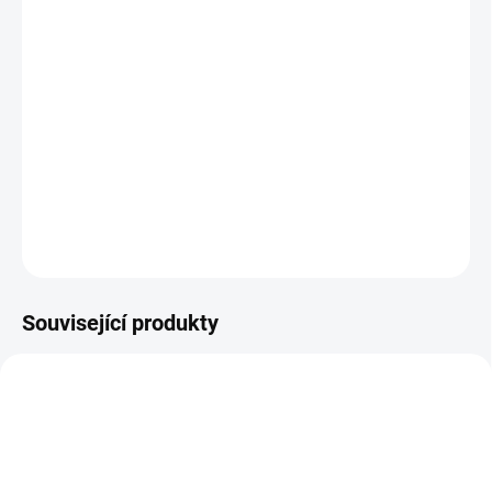
−
+
Přidat do košíku
Zdarma od nás dostanete
+ workshop jakfotitlepe.cz
v hodnotě 1 499 Kč
DETAILNÍ INFORMACE
ZEPTAT SE
HLÍDAT
Související produkty