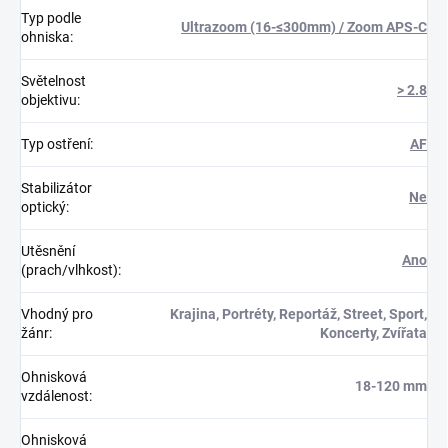
Typ podle
Ultrazoom (16-≤300mm) / Zoom APS-C
ohniska
:
Světelnost
> 2.8
objektivu
:
Typ ostření
:
AF
Stabilizátor
Ne
optický
:
Utěsnění
Ano
(prach/vlhkost)
:
Vhodný pro
Krajina, Portréty, Reportáž, Street, Sport,
žánr
:
Koncerty, Zvířata
Ohnisková
18-120 mm
vzdálenost
:
Ohnisková