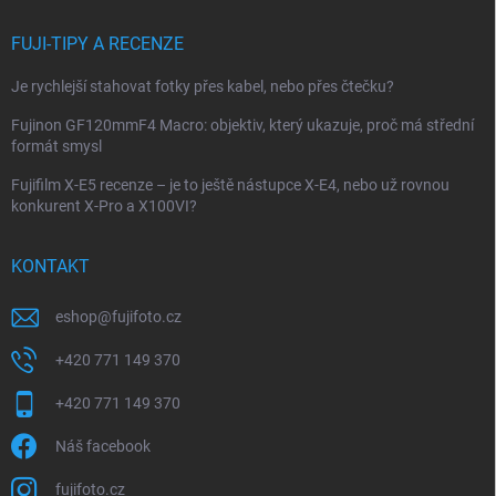
FUJI-TIPY A RECENZE
Je rychlejší stahovat fotky přes kabel, nebo přes čtečku?
Fujinon GF120mmF4 Macro: objektiv, který ukazuje, proč má střední
formát smysl
Fujifilm X-E5 recenze – je to ještě nástupce X-E4, nebo už rovnou
konkurent X-Pro a X100VI?
KONTAKT
eshop
@
fujifoto.cz
+420 771 149 370
+420 771 149 370
Náš facebook
fujifoto.cz