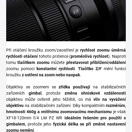
Při otáčení kroužku zoom/zaostření je
r
ychlost zoomu úměrná
rychlosti otáčení
tohoto prstence (
proměnlivá rychlost
)
. Naproti
tomu
tlačítkem zoomu
můžete
přestavovat přiblížení/oddálení
zoomu pomocí
konstantní rychlosti
.
Tlačítko Z/F
mění funkci
kroužku
z ostření na zoom nebo naopak
.
Objektivy se zoomem se
zřídka používají
na stabilizačních
zařízeních
gimbal
, protože
změna ohniskové vzdálenosti
objektivu může ovlivnit jeho těžiště, co má
vliv na vyvážení
objektivu
na stabilizačním zařízení.
Díky kompaktním
rozměrům,
hmotnosti 460g
a vnitřnímu zoomovacímu mechanismu
je však
XF18-120mm f/4 LM PZ WR
ideálním řešením pro použití s
gimbalem
, protože jeho
fyzická délka se při změně nastavení
zoomu nemění
.