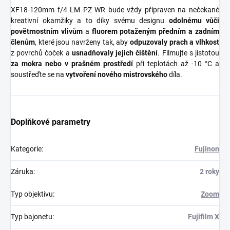
XF18-120mm f/4 LM PZ WR bude vždy připraven na nečekané
kreativní okamžiky a to díky svému designu
odolnému vůči
povětrnostním vlivům
a
fluorem potaženým předním a zadním
členům
, které jsou navrženy tak, aby
odpuzovaly prach a vlhkost
z povrchů čoček a
usnadňovaly jejich čištění
.
Filmujte s jistotou
za mokra nebo v prašném prostředí
při teplotách až -10 °C a
soustřeďte se na
vytvoření nového mistrovského
díla.
Doplňkové parametry
Kategorie
:
Fujinon
Záruka
:
2 roky
Typ objektivu
:
Zoom
Typ bajonetu
:
Fujifilm X