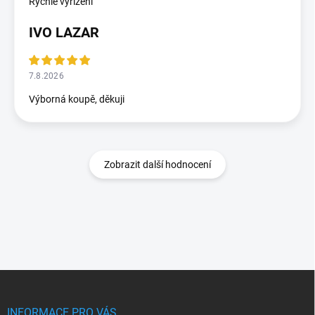
Rychlé vyřízení
IVO LAZAR
7.8.2026
Výborná koupě, děkuji
Zobrazit další hodnocení
Z
á
p
INFORMACE PRO VÁS