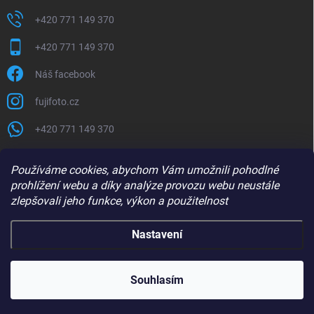
+420 771 149 370
+420 771 149 370
Náš facebook
fujifoto.cz
+420 771 149 370
PŘIJÍMÁME ONLINE PLATBY
Používáme cookies, abychom Vám umožnili pohodlné
prohlížení webu a díky analýze provozu webu neustále
zlepšovali jeho funkce, výkon a použitelnost
Nastavení
Copyright 2026
FUJIFOTO.CZ
. Všechna práva vyhrazena.
Souhlasím
Vytvořil Shoptet