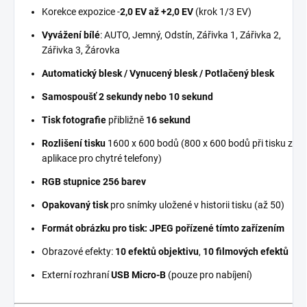
Korekce expozice -
2,0 EV až +2,0 EV
(krok 1/3 EV)
Vyvážení bílé
: AUTO, Jemný, Odstín, Zářivka 1, Zářivka 2,
Zářivka 3, Žárovka
Automatický blesk / Vynucený blesk / Potlačený blesk
Samospoušť 2 sekundy nebo 10 sekund
Tisk fotografie
přibližně
16 sekund
Rozlišení
tisku
1600 x 600 bodů (800 x 600 bodů při tisku z
aplikace pro chytré telefony)
RGB stupnice 256 barev
Opakovaný tisk
pro snímky uložené v historii tisku (až 50)
Formát obrázku pro tisk: JPEG pořízené tímto zařízením
Obrazové efekty:
10 efektů objektivu
,
10 filmových efektů
Externí rozhraní
USB Micro-B
(pouze pro nabíjení)