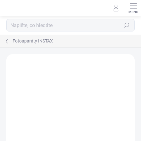
Přejít
na
obsah
Hledat
Fotoaparáty INSTAX