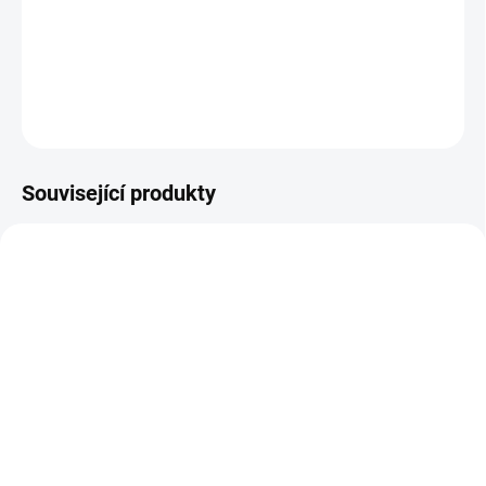
−
+
Přidat do košíku
DETAILNÍ INFORMACE
ZEPTAT SE
HLÍDAT
Související produkty
PRODEJNÍ HIT
PRODEJNÍ HIT
AKCE 2026
SKLADEM NA PRODEJNĚ
SKLADEM NA PRODEJNĚ
INSTAX mini FILM 100
Popisovač fotek -
fotografií