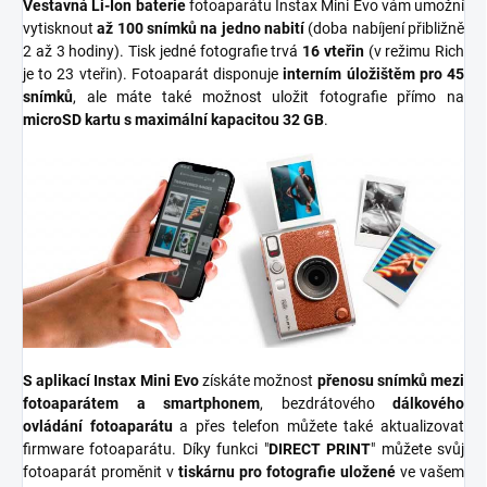
Vestavná Li-Ion baterie
fotoaparátu Instax Mini Evo vám umožní
vytisknout
až 100 snímků na jedno nabití
(doba nabíjení přibližně
2 až 3 hodiny). Tisk jedné fotografie trvá
16 vteřin
(v režimu Rich
je to 23 vteřin). Fotoaparát disponuje
interním úložištěm pro 45
snímků
, ale máte také možnost uložit fotografie přímo na
microSD kartu s maximální kapacitou 32 GB
.
S aplikací Instax Mini Evo
získáte možnost
přenosu snímků mezi
fotoaparátem a smartphonem
, bezdrátového
dálkového
ovládání fotoaparátu
a přes telefon můžete také aktualizovat
firmware fotoaparátu. Díky funkci "
DIRECT PRINT
" můžete svůj
fotoaparát proměnit v
tiskárnu pro fotografie uložené
ve vašem