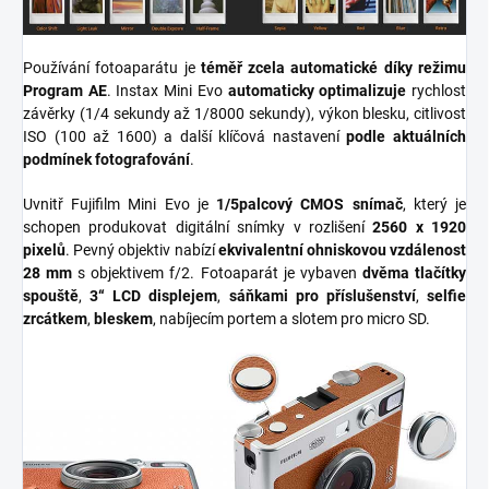
Používání fotoaparátu je
téměř zcela automatické díky režimu
Program AE
.
Instax Mini Evo
automaticky optimalizuje
rychlost
závěrky (1/4 sekundy až 1/8000 sekundy), výkon blesku, citlivost
ISO (100 až 1600) a další klíčová nastavení
podle aktuálních
podmínek fotografování
.
Uvnitř Fujifilm Mini Evo je
1/5palcový CMOS snímač
, který je
schopen produkovat digitální snímky v rozlišení
2560 x 1920
pixelů
.
Pevný objektiv nabízí
ekvivalentní ohniskovou vzdálenost
28 mm
s objektivem f/2.
Fotoaparát je vybaven
dvěma tlačítky
spouště
,
3“ LCD displejem
,
sáňkami pro příslušenství
,
selfie
zrcátkem
,
bleskem
, nabíjecím portem a slotem pro micro SD.