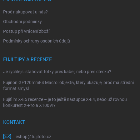
a
t
Proč nakupovat u nás?
í
Obchodní podmínky
Postup při vrácení zboží
Podmínky ochrany osobních údajů
FUJI-TIPY A RECENZE
Je rychlejší stahovat fotky přes kabel, nebo přes čtečku?
Fujinon GF120mmF4 Macro: objektiv, který ukazuje, proč má střední
formát smysl
Fujifilm X-E5 recenze – je to ještě nástupce X-E4, nebo už rovnou
konkurent X-Pro a X100VI?
KONTAKT
eshop
@
fujifoto.cz