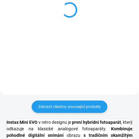
Photo Signature
+ *
(made in Japan)
2 499 Kč
99 Kč
2 065 Kč bez DPH
82 Kč bez DPH
Do košíku
Do košíku
🎉 Mega balení – 100 fotografií
Permanentní popisovač ZIG
Instax mini! 🎉 nejprodávanější
Photo Signature – Černý
sada Plánujete oslavu, svatbu,
Speciální popisovač ZIG Photo
výlet nebo prostě jen milujete
Signature je navržený pro
focení na Instax? Tohle výhodné
bezpečné a trvanlivé popisování
balení vám zajistí 100...
fotografií bez poškození povrchu.
Rychleschnoucí...
Zobrazit všechny související produkty
Instax Mini EVO
v retro designu je
první hybridní fotoaparát
, který
odkazuje na klasické analogové fotoaparáty.
Kombinuje
pohodlné digitální snímání
obrazu
s tradičním okamžitým