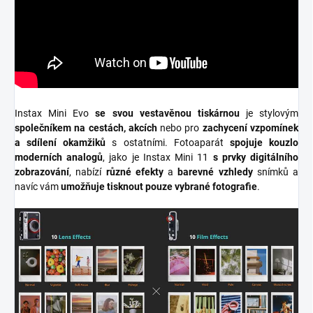
Instax Mini Evo
se svou vestavěnou tiskárnou
je stylovým
společníkem na cestách, akcích
nebo pro
zachycení vzpomínek
a sdílení okamžiků
s ostatními. Fotoaparát
spojuje kouzlo
moderních analogů
, jako je Instax Mini 11
s prvky digitálního
zobrazování
, nabízí
různé efekty
a
barevné vzhledy
snímků a
navíc vám
umožňuje tisknout pouze vybrané fotografie
.