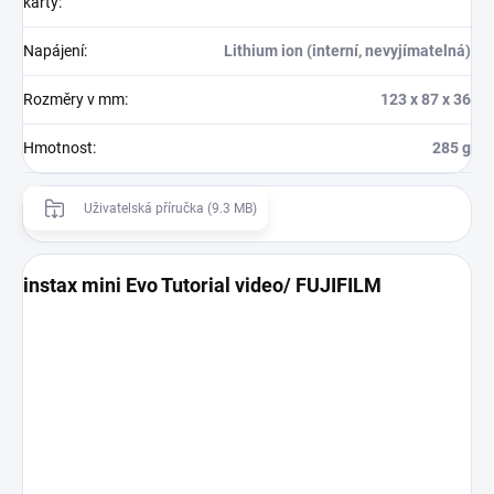
karty
:
Napájení
:
Lithium ion (interní, nevyjímatelná)
Rozměry v mm
:
123 x 87 x 36
Hmotnost
:
285 g
Uživatelská příručka (9.3 MB)
instax mini Evo Tutorial video/ FUJIFILM