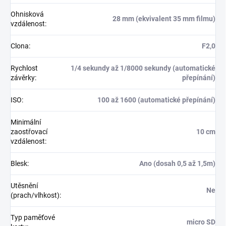
Ohnisková
28 mm (ekvivalent 35 mm filmu)
vzdálenost
:
Clona
:
F2,0
Rychlost
1/4 sekundy až 1/8000 sekundy (automatické
závěrky
:
přepínání)
ISO
:
100 až 1600 (automatické přepínání)
Minimální
zaostřovací
10 cm
vzdálenost
:
Blesk
:
Ano (dosah 0,5 až 1,5m)
Utěsnění
Ne
(prach/vlhkost)
:
Typ paměťové
micro SD