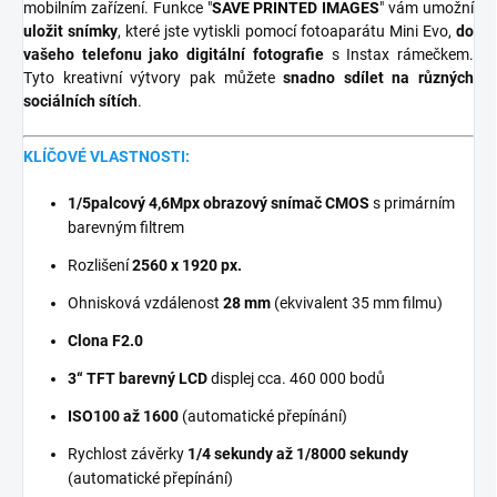
mobilním zařízení. Funkce "
SAVE PRINTED IMAGES
" vám umožní
uložit snímky
, které jste vytiskli pomocí fotoaparátu Mini Evo,
do
vašeho telefonu jako digitální fotografie
s Instax rámečkem.
Tyto kreativní výtvory pak můžete
snadno sdílet na různých
sociálních sítích
.
KLÍČOVÉ VLASTNOSTI:
1/5palcový 4,6Mpx obrazový snímač CMOS
s primárním
barevným filtrem
Rozlišení
2560 x 1920 px.
Ohnisková vzdálenost
28 mm
(ekvivalent 35 mm filmu)
Clona F2.0
3“ TFT barevný LCD
displej cca. 460 000 bodů
ISO100 až 1600
(automatické přepínání)
Rychlost závěrky
1/4 sekundy až 1/8000 sekundy
(automatické přepínání)