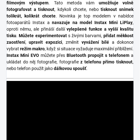
filmovým výstupem
.
Tato metoda vám
umožňuje volně
fotografovat a tisknout
, kdykoli chcete, nebo
tisknout snímek
tolikrát, kolikrát chcete
.
Novinka je top modelem v nabídce
fotoaparátů Instax a
navazuje na model Instax Mini LiPlay
,
oproti němu, ale přináší další
vylepšené funkce a vyšší kvalitu
tisku
.
Můžete experimentovat
s živými barvami,
přidat měkkost
zaostření
,
upravit
expozici
, změnit
vyvážení bílé
a dokonce
vybrat
režim makro
, když si situace vyžaduje maximální přiblížení.
Instax Mini EVO
můžete přes
Bluetooth propojit s telefonem
a
ukládat do něj fotografie, fotografie
z telefonu přímo tisknout
,
nebo telefon použít jako
dálkovou spoušť
.