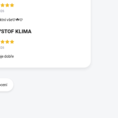
026
ktní vše🩷☘️🩷
YSTOF KLIMA
026
je dobře
ocení