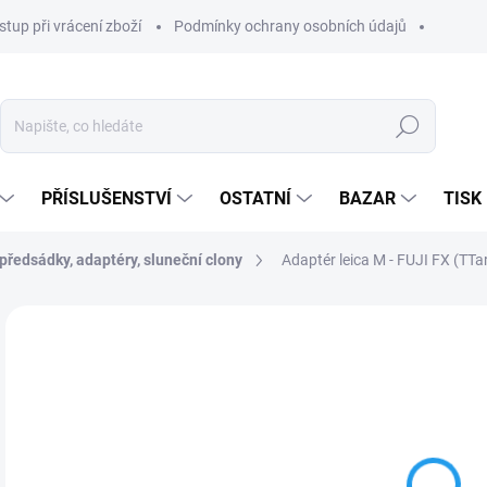
stup při vrácení zboží
Podmínky ochrany osobních údajů
Hledat
PŘÍSLUŠENSTVÍ
OSTATNÍ
BAZAR
TISK
předsádky, adaptéry, sluneční clony
Adaptér leica M - FUJI FX (TTa
1 9
991
Měr
NA
cena
MOŽ