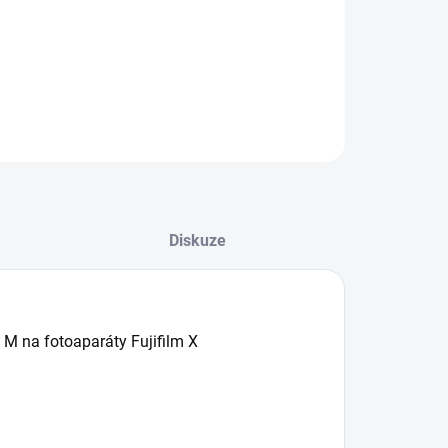
−
+
Přidat do košíku
ZEPTAT SE
HLÍDAT
Diskuze
 M na fotoaparáty Fujifilm X