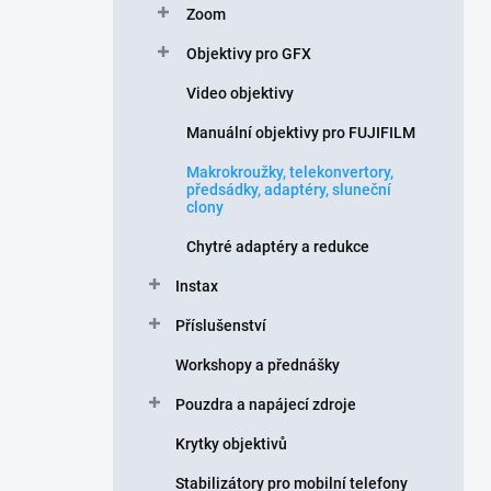
Zoom
í
p
Objektivy pro GFX
a
n
Video objektivy
e
Manuální objektivy pro FUJIFILM
l
Makrokroužky, telekonvertory,
předsádky, adaptéry, sluneční
clony
Chytré adaptéry a redukce
Instax
Příslušenství
Workshopy a přednášky
Pouzdra a napájecí zdroje
Krytky objektivů
Stabilizátory pro mobilní telefony