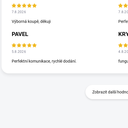
7.8.2026
7.8.2
Výborná koupě, děkuji
Perfe
PAVEL
KR
5.8.2026
4.8.2
Perfektní komunikace, rychlé dodání.
fungu
Zobrazit další hodn