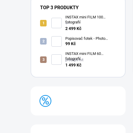
TOP 3 PRODUKTY
INSTAX mini FILM 100
fotografií
+ *
2 499 Kč
Popisovač fotek - Photo
Signature (made in Japan)
99 Kč
INSTAX mini FILM 60
fotografií
prodejní hit
1 499 Kč
BAZAR