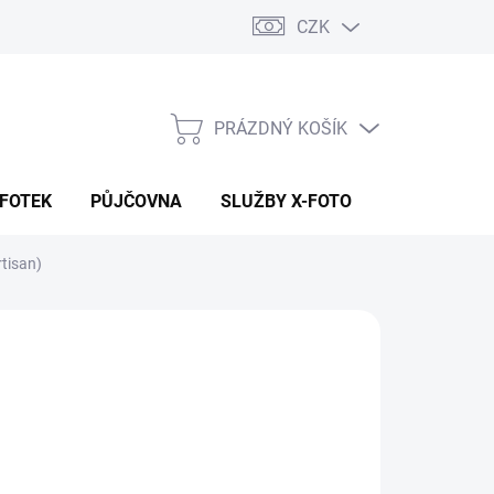
CZK
PRÁZDNÝ KOŠÍK
NÁKUPNÍ
KOŠÍK
 FOTEK
PŮJČOVNA
SLUŽBY X-FOTO
KONTAKTY
rtisan)
1 199 Kč
99 Kč
 Kč bez DPH
ná
 DOTAZ
:
NOSTI DORUČENÍ