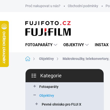
Přejít
Proč nakupovat u nás?
Obchodní podmínky
Po
na
obsah
FOTOAPARÁTY
OBJEKTIVY
INSTAX
Domů
Objektivy
Makrokroužky, telekonvertory, 
P
Kategorie
o
Přeskočit
s
kategorie
t
Fotoaparáty
r
Objektivy
a
n
Pevné ohnisko pro FUJI X
n